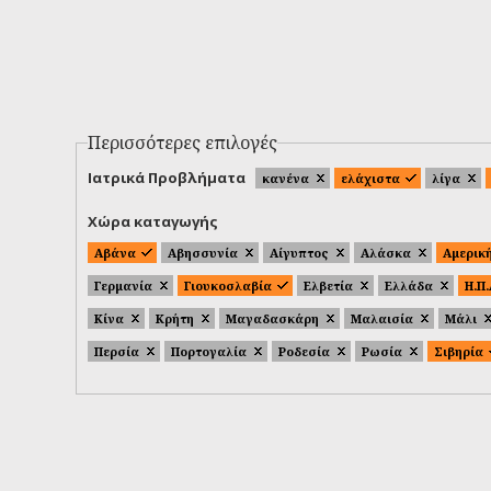
Περισσότερες επιλογές
Ιατρικά Προβλήματα
κανένα
ελάχιστα
λίγα
Χώρα καταγωγής
Αβάνα
Αβησσυνία
Αίγυπτος
Αλάσκα
Αμερικ
Γερμανία
Γιουκοσλαβία
Ελβετία
Ελλάδα
Η.Π
Κίνα
Κρήτη
Μαγαδασκάρη
Μαλαισία
Μάλι
Περσία
Πορτογαλία
Ροδεσία
Ρωσία
Σιβηρία