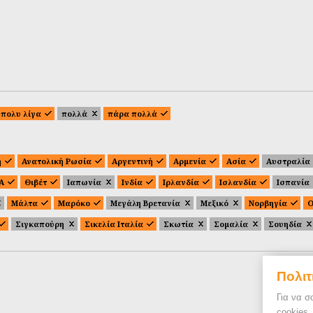
πολυ λίγα
πολλά
πάρα πολλά
ή
Ανατολική Ρωσία
Αργεντινή
Αρμενία
Ασία
Αυστραλία
.Α
Θιβέτ
Ιαπωνία
Ινδία
Ιρλανδία
Ισλανδία
Ισπανία
Μάλτα
Μαρόκο
Μεγάλη Βρετανία
Μεξικό
Νορβηγία
Ο
Σιγκαπούρη
Σικελία Ιταλία
Σκωτία
Σομαλία
Σουηδία
Πολιτ
Για να σ
cookies