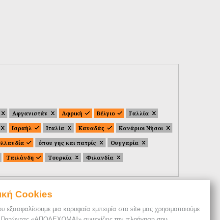
Αφγανιστάν
Αφρική
Βέλγιο
Γαλλία
Ισραήλ
Ιταλία
Καναδάς
Κανάριοι Νήσοι
λλανδία
όπου γης και πατρίς
Ουγγαρία
Ταιλάνδη
Τουρκία
Φιλανδία
ική Cookies
ου εξασφαλίσουμε μια κορυφαία εμπειρία στο site μας χρησιμοποιούμε
. Πατώντας «ΑΠΟΔΕΧΟΜΑΙ» συνεχίζεις την πλοήγηση σου