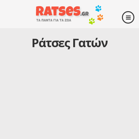
Ράτσες Γατών