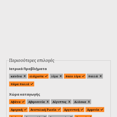
Περισσότερες επιλογές
Ιατρικά Προβλήματα
κανένα
ελάχιστα
λίγα
πολυ λίγα
πολλά
πάρα πολλά
Χώρα καταγωγής
Αβάνα
Αβησσυνία
Αίγυπτος
Αλάσκα
Αμερική
Ανατολική Ρωσία
Αργεντινή
Αρμενία