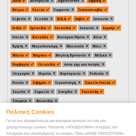
Ασία
Αυστραλία
Αφγανιστάν
Αφρική
Βέλγιο
Γαλλία
Γερμανία
Γιουκοσλαβία
Ελβετία
Ελλάδα
Η.Π.Α
Θιβέτ
Ιαπωνία
Ινδία
Ιρλανδία
Ισλανδία
Ισπανία
Ισραήλ
Ιταλία
Καναδάς
Κανάριοι Νήσοι
Κίνα
Κρήτη
Μαγαδασκάρη
Μαλαισία
Μάλι
Μάλτα
Μαρόκο
Μεγάλη Βρετανία
Μεξικό
Νορβηγία
Ολλανδία
όπου γης και πατρίς
Ουγγαρία
Περσία
Πορτογαλία
Ροδεσία
Ρωσία
Σιβηρία
Σιγκαπούρη
Σικελία Ιταλία
Σκωτία
Σομαλία
Σουηδία
Ταιλάνδη
Τουρκία
Φιλανδία
Πολιτική Cookies
Για να σου εξασφαλίσουμε μια κορυφαία εμπειρία στο site μας
χρησιμοποιούμε cookies. Πατώντας «ΑΠΟΔΕΧΟΜΑΙ» συνεχίζεις την
πλοήγηση σου αποδεχόμενος τα cookies. Πάτα «ΜΑΘΕ ΠΕΡΙΣΣΟΤΕΡΑ»