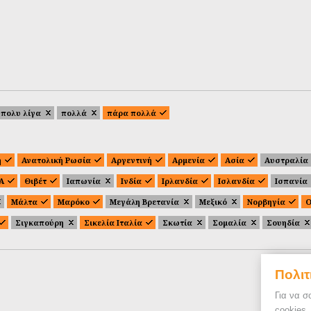
πολυ λίγα
πολλά
πάρα πολλά
ή
Ανατολική Ρωσία
Αργεντινή
Αρμενία
Ασία
Αυστραλία
.Α
Θιβέτ
Ιαπωνία
Ινδία
Ιρλανδία
Ισλανδία
Ισπανία
Μάλτα
Μαρόκο
Μεγάλη Βρετανία
Μεξικό
Νορβηγία
Ο
Σιγκαπούρη
Σικελία Ιταλία
Σκωτία
Σομαλία
Σουηδία
Πολιτ
Για να σ
cookies