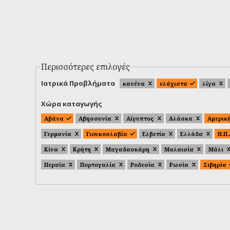
Περισσότερες επιλογές
Ιατρικά Προβλήματα
κανένα
ελάχιστα
λίγα
Χώρα καταγωγής
Αβάνα
Αβησσυνία
Αίγυπτος
Αλάσκα
Αμερικ
Γερμανία
Γιουκοσλαβία
Ελβετία
Ελλάδα
Η.Π
Κίνα
Κρήτη
Μαγαδασκάρη
Μαλαισία
Μάλι
Περσία
Πορτογαλία
Ροδεσία
Ρωσία
Σιβηρία