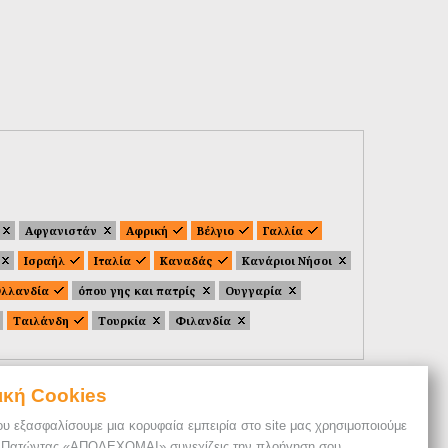
Αφγανιστάν
Αφρική
Βέλγιο
Γαλλία
Ισραήλ
Ιταλία
Καναδάς
Κανάριοι Νήσοι
λλανδία
όπου γης και πατρίς
Ουγγαρία
Ταιλάνδη
Τουρκία
Φιλανδία
ική Cookies
ου εξασφαλίσουμε μια κορυφαία εμπειρία στο site μας χρησιμοποιούμε
. Πατώντας «ΑΠΟΔΕΧΟΜΑΙ» συνεχίζεις την πλοήγηση σου