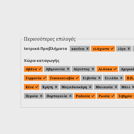
Περισσότερες επιλογές
Ιατρικά Προβλήματα
κανένα
ελάχιστα
λίγα
Χώρα καταγωγής
Αβάνα
Αβησσυνία
Αίγυπτος
Αλάσκα
Αμερικ
Γερμανία
Γιουκοσλαβία
Ελβετία
Ελλάδα
Η.Π
Κίνα
Κρήτη
Μαγαδασκάρη
Μαλαισία
Μάλι
Περσία
Πορτογαλία
Ροδεσία
Ρωσία
Σιβηρία