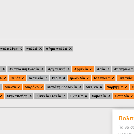
πολυ λίγα
πολλά
πάρα πολλά
ή
Ανατολική Ρωσία
Αργεντινή
Αρμενία
Ασία
Αυστραλία
.Α
Θιβέτ
Ιαπωνία
Ινδία
Ιρλανδία
Ισλανδία
Ισπανία
Μάλτα
Μαρόκο
Μεγάλη Βρετανία
Μεξικό
Νορβηγία
Ο
Σιγκαπούρη
Σικελία Ιταλία
Σκωτία
Σομαλία
Σουηδία
Πολιτ
Για να σ
cookies