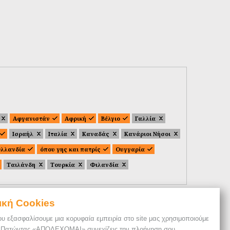
Αφγανιστάν
Αφρική
Βέλγιο
Γαλλία
Ισραήλ
Ιταλία
Καναδάς
Κανάριοι Νήσοι
λλανδία
όπου γης και πατρίς
Ουγγαρία
Ταιλάνδη
Τουρκία
Φιλανδία
ική Cookies
ου εξασφαλίσουμε μια κορυφαία εμπειρία στο site μας χρησιμοποιούμε
. Πατώντας «ΑΠΟΔΕΧΟΜΑΙ» συνεχίζεις την πλοήγηση σου