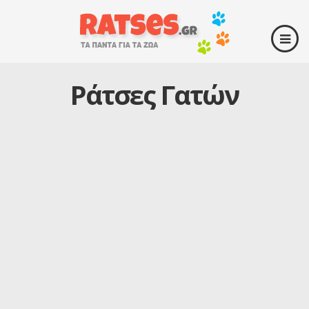
Ράτσες Γατών