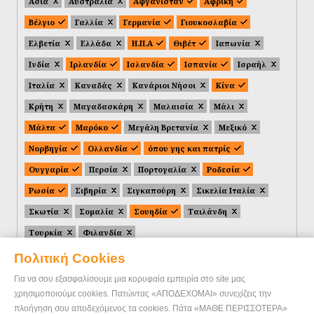
Ασία
Αυστραλία
Αφγανιστάν
Αφρική
Βέλγιο
Γαλλία
Γερμανία
Γιουκοσλαβία
Ελβετία
Ελλάδα
Η.Π.Α
Θιβέτ
Ιαπωνία
Ινδία
Ιρλανδία
Ισλανδία
Ισπανία
Ισραήλ
Ιταλία
Καναδάς
Κανάριοι Νήσοι
Κίνα
Κρήτη
Μαγαδασκάρη
Μαλαισία
Μάλι
Μάλτα
Μαρόκο
Μεγάλη Βρετανία
Μεξικό
Νορβηγία
Ολλανδία
όπου γης και πατρίς
Ουγγαρία
Περσία
Πορτογαλία
Ροδεσία
Ρωσία
Σιβηρία
Σιγκαπούρη
Σικελία Ιταλία
Σκωτία
Σομαλία
Σουηδία
Ταιλάνδη
Τουρκία
Φιλανδία
Πολιτική Cookies
Για να σου εξασφαλίσουμε μια κορυφαία εμπειρία στο site μας
χρησιμοποιούμε cookies. Πατώντας «ΑΠΟΔΕΧΟΜΑΙ» συνεχίζεις την
πλοήγηση σου αποδεχόμενος τα cookies. Πάτα «ΜΑΘΕ ΠΕΡΙΣΣΟΤΕΡΑ»