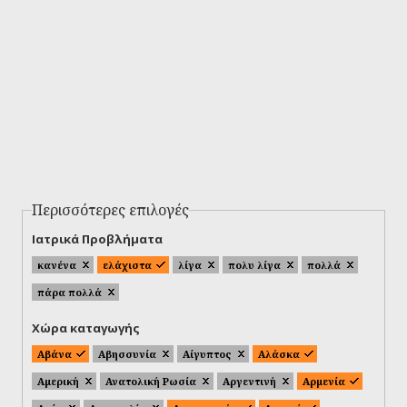
Περισσότερες επιλογές
Ιατρικά Προβλήματα
κανένα
ελάχιστα
λίγα
πολυ λίγα
πολλά
πάρα πολλά
Χώρα καταγωγής
Αβάνα
Αβησσυνία
Αίγυπτος
Αλάσκα
Αμερική
Ανατολική Ρωσία
Αργεντινή
Αρμενία