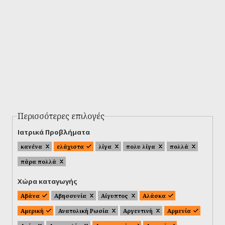
Περισσότερες επιλογές
Ιατρικά Προβλήματα
κανένα
ελάχιστα
λίγα
πολυ λίγα
πολλά
πάρα πολλά
Χώρα καταγωγής
Αβάνα
Αβησσυνία
Αίγυπτος
Αλάσκα
Αμερική
Ανατολική Ρωσία
Αργεντινή
Αρμενία