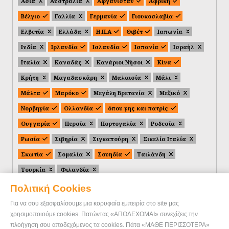
Ασία
Αυστραλία
Αφγανιστάν
Αφρική
Βέλγιο
Γαλλία
Γερμανία
Γιουκοσλαβία
Ελβετία
Ελλάδα
Η.Π.Α
Θιβέτ
Ιαπωνία
Ινδία
Ιρλανδία
Ισλανδία
Ισπανία
Ισραήλ
Ιταλία
Καναδάς
Κανάριοι Νήσοι
Κίνα
Κρήτη
Μαγαδασκάρη
Μαλαισία
Μάλι
Μάλτα
Μαρόκο
Μεγάλη Βρετανία
Μεξικό
Νορβηγία
Ολλανδία
όπου γης και πατρίς
Ουγγαρία
Περσία
Πορτογαλία
Ροδεσία
Ρωσία
Σιβηρία
Σιγκαπούρη
Σικελία Ιταλία
Σκωτία
Σομαλία
Σουηδία
Ταιλάνδη
Τουρκία
Φιλανδία
Πολιτική Cookies
Για να σου εξασφαλίσουμε μια κορυφαία εμπειρία στο site μας
χρησιμοποιούμε cookies. Πατώντας «ΑΠΟΔΕΧΟΜΑΙ» συνεχίζεις την
πλοήγηση σου αποδεχόμενος τα cookies. Πάτα «ΜΑΘΕ ΠΕΡΙΣΣΟΤΕΡΑ»