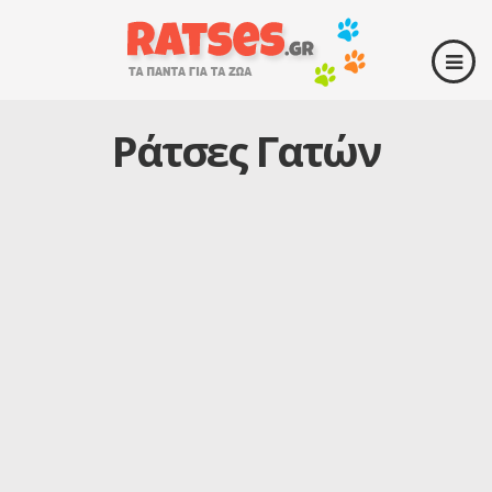
Ράτσες Γατών