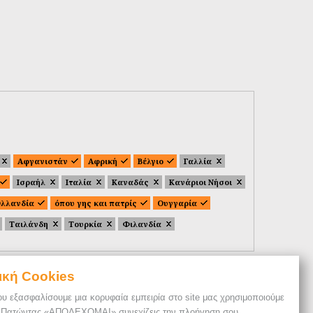
Αφγανιστάν
Αφρική
Βέλγιο
Γαλλία
Ισραήλ
Ιταλία
Καναδάς
Κανάριοι Νήσοι
λλανδία
όπου γης και πατρίς
Ουγγαρία
Ταιλάνδη
Τουρκία
Φιλανδία
ική Cookies
ου εξασφαλίσουμε μια κορυφαία εμπειρία στο site μας χρησιμοποιούμε
. Πατώντας «ΑΠΟΔΕΧΟΜΑΙ» συνεχίζεις την πλοήγηση σου