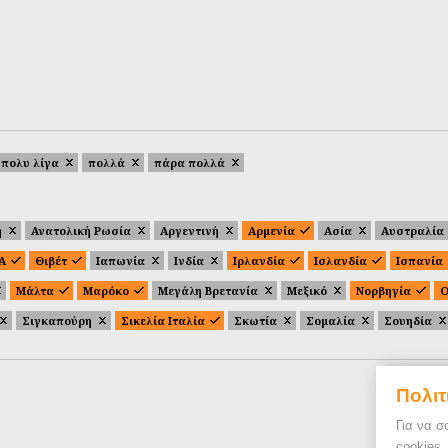
πολυ λίγα
πολλά
πάρα πολλά
ή
Ανατολική Ρωσία
Αργεντινή
Αρμενία
Ασία
Αυστραλία
.Α
Θιβέτ
Ιαπωνία
Ινδία
Ιρλανδία
Ισλανδία
Ισπανία
Μάλτα
Μαρόκο
Μεγάλη Βρετανία
Μεξικό
Νορβηγία
Ο
Σιγκαπούρη
Σικελία Ιταλία
Σκωτία
Σομαλία
Σουηδία
Πολιτ
Για να σ
cookies