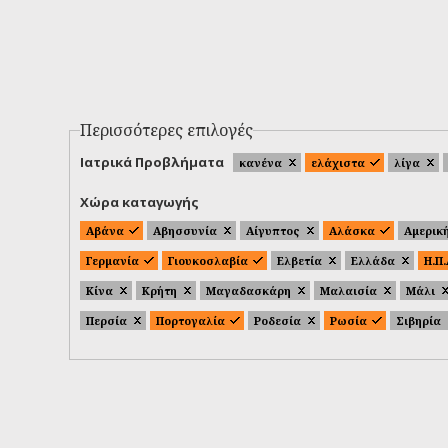
Περισσότερες επιλογές
Ιατρικά Προβλήματα
κανένα
ελάχιστα
λίγα
Χώρα καταγωγής
Αβάνα
Αβησσυνία
Αίγυπτος
Αλάσκα
Αμερικ
Γερμανία
Γιουκοσλαβία
Ελβετία
Ελλάδα
Η.Π
Κίνα
Κρήτη
Μαγαδασκάρη
Μαλαισία
Μάλι
Περσία
Πορτογαλία
Ροδεσία
Ρωσία
Σιβηρία