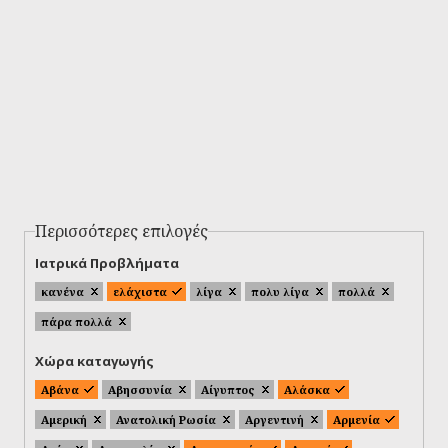
Περισσότερες επιλογές
Ιατρικά Προβλήματα
κανένα
ελάχιστα
λίγα
πολυ λίγα
πολλά
πάρα πολλά
Χώρα καταγωγής
Αβάνα
Αβησσυνία
Αίγυπτος
Αλάσκα
Αμερική
Ανατολική Ρωσία
Αργεντινή
Αρμενία