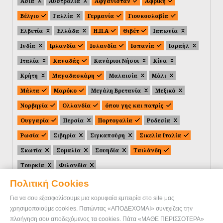
Ασία
Αυστραλία
Αφγανιστάν
Αφρική
Βέλγιο
Γαλλία
Γερμανία
Γιουκοσλαβία
Ελβετία
Ελλάδα
Η.Π.Α
Θιβέτ
Ιαπωνία
Ινδία
Ιρλανδία
Ισλανδία
Ισπανία
Ισραήλ
Ιταλία
Καναδάς
Κανάριοι Νήσοι
Κίνα
Κρήτη
Μαγαδασκάρη
Μαλαισία
Μάλι
Μάλτα
Μαρόκο
Μεγάλη Βρετανία
Μεξικό
Νορβηγία
Ολλανδία
όπου γης και πατρίς
Ουγγαρία
Περσία
Πορτογαλία
Ροδεσία
Ρωσία
Σιβηρία
Σιγκαπούρη
Σικελία Ιταλία
Σκωτία
Σομαλία
Σουηδία
Ταιλάνδη
Τουρκία
Φιλανδία
Πολιτική Cookies
Για να σου εξασφαλίσουμε μια κορυφαία εμπειρία στο site μας
χρησιμοποιούμε cookies. Πατώντας «ΑΠΟΔΕΧΟΜΑΙ» συνεχίζεις την
πλοήγηση σου αποδεχόμενος τα cookies. Πάτα «ΜΑΘΕ ΠΕΡΙΣΣΟΤΕΡΑ»