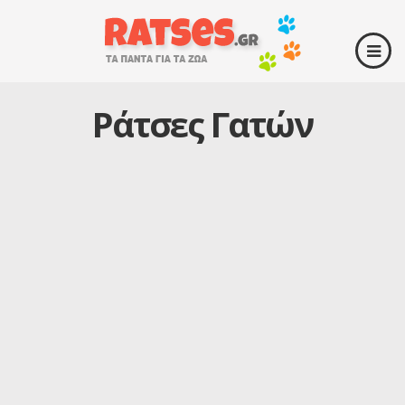
Ράτσες Γατών