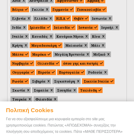
Ασία
Αυστραλία
Αφγανιστάν
Αφρική
Βέλγιο
Γαλλία
Γερμανία
Γιουκοσλαβία
Ελβετία
Ελλάδα
Η.Π.Α
Θιβέτ
Ιαπωνία
Ινδία
Ιρλανδία
Ισλανδία
Ισπανία
Ισραήλ
Ιταλία
Καναδάς
Κανάριοι Νήσοι
Κίνα
Κρήτη
Μαγαδασκάρη
Μαλαισία
Μάλι
Μάλτα
Μαρόκο
Μεγάλη Βρετανία
Μεξικό
Νορβηγία
Ολλανδία
όπου γης και πατρίς
Ουγγαρία
Περσία
Πορτογαλία
Ροδεσία
Ρωσία
Σιβηρία
Σιγκαπούρη
Σικελία Ιταλία
Σκωτία
Σομαλία
Σουηδία
Ταιλάνδη
Τουρκία
Φιλανδία
Πολιτική Cookies
Για να σου εξασφαλίσουμε μια κορυφαία εμπειρία στο site μας
χρησιμοποιούμε cookies. Πατώντας «ΑΠΟΔΕΧΟΜΑΙ» συνεχίζεις την
πλοήγηση σου αποδεχόμενος τα cookies. Πάτα «ΜΑΘΕ ΠΕΡΙΣΣΟΤΕΡΑ»