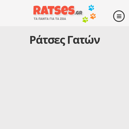
Ράτσες Γατών