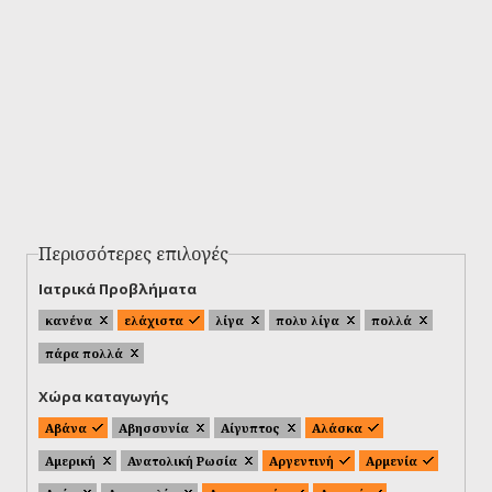
Περισσότερες επιλογές
Ιατρικά Προβλήματα
κανένα
ελάχιστα
λίγα
πολυ λίγα
πολλά
πάρα πολλά
Χώρα καταγωγής
Αβάνα
Αβησσυνία
Αίγυπτος
Αλάσκα
Αμερική
Ανατολική Ρωσία
Αργεντινή
Αρμενία