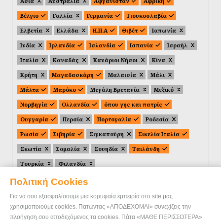
Ασία
Αυστραλία
Αφγανιστάν
Αφρική
Βέλγιο
Γαλλία
Γερμανία
Γιουκοσλαβία
Ελβετία
Ελλάδα
Η.Π.Α
Θιβέτ
Ιαπωνία
Ινδία
Ιρλανδία
Ισλανδία
Ισπανία
Ισραήλ
Ιταλία
Καναδάς
Κανάριοι Νήσοι
Κίνα
Κρήτη
Μαγαδασκάρη
Μαλαισία
Μάλι
Μάλτα
Μαρόκο
Μεγάλη Βρετανία
Μεξικό
Νορβηγία
Ολλανδία
όπου γης και πατρίς
Ουγγαρία
Περσία
Πορτογαλία
Ροδεσία
Ρωσία
Σιβηρία
Σιγκαπούρη
Σικελία Ιταλία
Σκωτία
Σομαλία
Σουηδία
Ταιλάνδη
Τουρκία
Φιλανδία
Πολιτική Cookies
Για να σου εξασφαλίσουμε μια κορυφαία εμπειρία στο site μας
χρησιμοποιούμε cookies. Πατώντας «ΑΠΟΔΕΧΟΜΑΙ» συνεχίζεις την
πλοήγηση σου αποδεχόμενος τα cookies. Πάτα «ΜΑΘΕ ΠΕΡΙΣΣΟΤΕΡΑ»