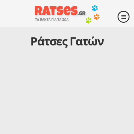
Ράτσες Γατών