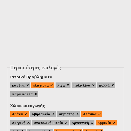
Περισσότερες επιλογές
Ιατρικά Προβλήματα
κανένα
ελάχιστα
λίγα
πολυ λίγα
πολλά
πάρα πολλά
Χώρα καταγωγής
Αβάνα
Αβησσυνία
Αίγυπτος
Αλάσκα
Αμερική
Ανατολική Ρωσία
Αργεντινή
Αρμενία