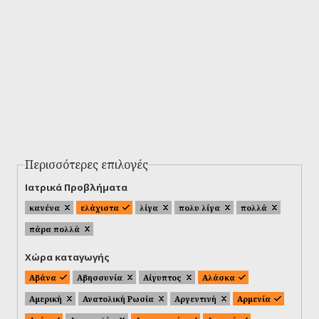
Περισσότερες επιλογές
Ιατρικά Προβλήματα
κανένα
ελάχιστα
λίγα
πολυ λίγα
πολλά
πάρα πολλά
Χώρα καταγωγής
Αβάνα
Αβησσυνία
Αίγυπτος
Αλάσκα
Αμερική
Ανατολική Ρωσία
Αργεντινή
Αρμενία