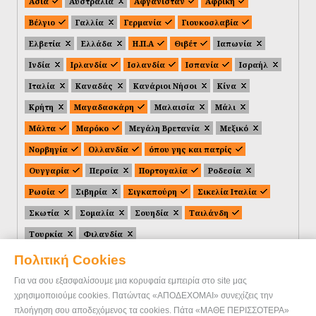
Ασία
Αυστραλία
Αφγανιστάν
Αφρική
Βέλγιο
Γαλλία
Γερμανία
Γιουκοσλαβία
Ελβετία
Ελλάδα
Η.Π.Α
Θιβέτ
Ιαπωνία
Ινδία
Ιρλανδία
Ισλανδία
Ισπανία
Ισραήλ
Ιταλία
Καναδάς
Κανάριοι Νήσοι
Κίνα
Κρήτη
Μαγαδασκάρη
Μαλαισία
Μάλι
Μάλτα
Μαρόκο
Μεγάλη Βρετανία
Μεξικό
Νορβηγία
Ολλανδία
όπου γης και πατρίς
Ουγγαρία
Περσία
Πορτογαλία
Ροδεσία
Ρωσία
Σιβηρία
Σιγκαπούρη
Σικελία Ιταλία
Σκωτία
Σομαλία
Σουηδία
Ταιλάνδη
Τουρκία
Φιλανδία
Πολιτική Cookies
Για να σου εξασφαλίσουμε μια κορυφαία εμπειρία στο site μας
χρησιμοποιούμε cookies. Πατώντας «ΑΠΟΔΕΧΟΜΑΙ» συνεχίζεις την
πλοήγηση σου αποδεχόμενος τα cookies. Πάτα «ΜΑΘΕ ΠΕΡΙΣΣΟΤΕΡΑ»