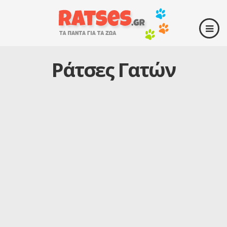
Ράτσες Γατών