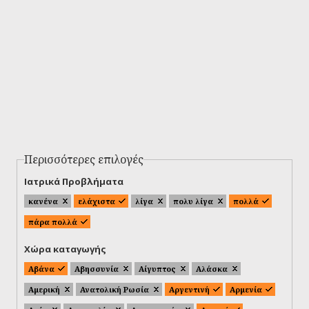
Περισσότερες επιλογές
Ιατρικά Προβλήματα
κανένα
ελάχιστα
λίγα
πολυ λίγα
πολλά
πάρα πολλά
Χώρα καταγωγής
Αβάνα
Αβησσυνία
Αίγυπτος
Αλάσκα
Αμερική
Ανατολική Ρωσία
Αργεντινή
Αρμενία