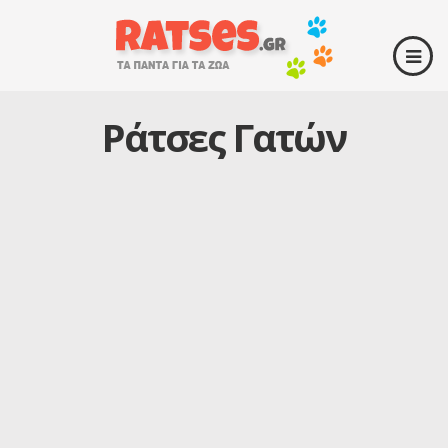
Ράτσες Γατών