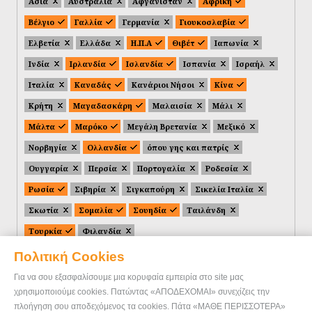
Ασία
Αυστραλία
Αφγανιστάν
Αφρική
Βέλγιο
Γαλλία
Γερμανία
Γιουκοσλαβία
Ελβετία
Ελλάδα
Η.Π.Α
Θιβέτ
Ιαπωνία
Ινδία
Ιρλανδία
Ισλανδία
Ισπανία
Ισραήλ
Ιταλία
Καναδάς
Κανάριοι Νήσοι
Κίνα
Κρήτη
Μαγαδασκάρη
Μαλαισία
Μάλι
Μάλτα
Μαρόκο
Μεγάλη Βρετανία
Μεξικό
Νορβηγία
Ολλανδία
όπου γης και πατρίς
Ουγγαρία
Περσία
Πορτογαλία
Ροδεσία
Ρωσία
Σιβηρία
Σιγκαπούρη
Σικελία Ιταλία
Σκωτία
Σομαλία
Σουηδία
Ταιλάνδη
Τουρκία
Φιλανδία
Πολιτική Cookies
Για να σου εξασφαλίσουμε μια κορυφαία εμπειρία στο site μας
χρησιμοποιούμε cookies. Πατώντας «ΑΠΟΔΕΧΟΜΑΙ» συνεχίζεις την
πλοήγηση σου αποδεχόμενος τα cookies. Πάτα «ΜΑΘΕ ΠΕΡΙΣΣΟΤΕΡΑ»