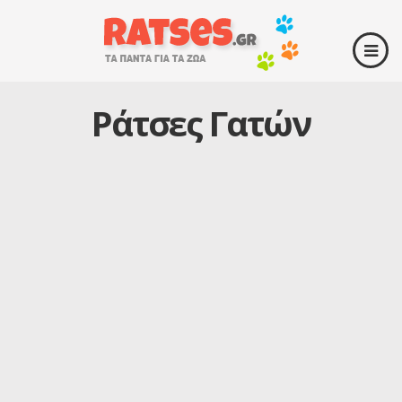
Ράτσες Γατών