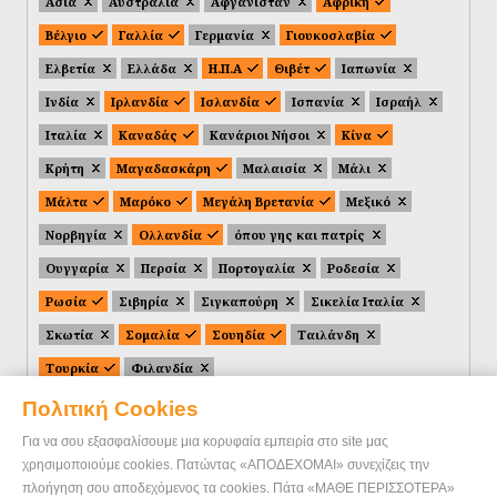
Ασία
Αυστραλία
Αφγανιστάν
Αφρική
Βέλγιο
Γαλλία
Γερμανία
Γιουκοσλαβία
Ελβετία
Ελλάδα
Η.Π.Α
Θιβέτ
Ιαπωνία
Ινδία
Ιρλανδία
Ισλανδία
Ισπανία
Ισραήλ
Ιταλία
Καναδάς
Κανάριοι Νήσοι
Κίνα
Κρήτη
Μαγαδασκάρη
Μαλαισία
Μάλι
Μάλτα
Μαρόκο
Μεγάλη Βρετανία
Μεξικό
Νορβηγία
Ολλανδία
όπου γης και πατρίς
Ουγγαρία
Περσία
Πορτογαλία
Ροδεσία
Ρωσία
Σιβηρία
Σιγκαπούρη
Σικελία Ιταλία
Σκωτία
Σομαλία
Σουηδία
Ταιλάνδη
Τουρκία
Φιλανδία
Πολιτική Cookies
Για να σου εξασφαλίσουμε μια κορυφαία εμπειρία στο site μας
χρησιμοποιούμε cookies. Πατώντας «ΑΠΟΔΕΧΟΜΑΙ» συνεχίζεις την
πλοήγηση σου αποδεχόμενος τα cookies. Πάτα «ΜΑΘΕ ΠΕΡΙΣΣΟΤΕΡΑ»