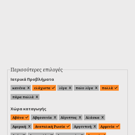
Περισσότερες επιλογές
Ιατρικά Προβλήματα
κανένα
ελάχιστα
λίγα
πολυ λίγα
πολλά
πάρα πολλά
Χώρα καταγωγής
Αβάνα
Αβησσυνία
Αίγυπτος
Αλάσκα
Αμερική
Ανατολική Ρωσία
Αργεντινή
Αρμενία