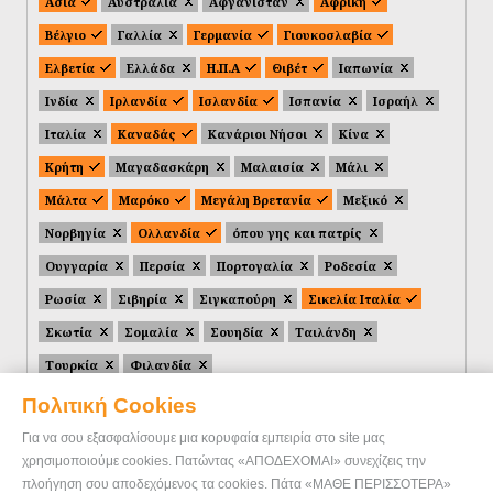
Ασία
Αυστραλία
Αφγανιστάν
Αφρική
Βέλγιο
Γαλλία
Γερμανία
Γιουκοσλαβία
Ελβετία
Ελλάδα
Η.Π.Α
Θιβέτ
Ιαπωνία
Ινδία
Ιρλανδία
Ισλανδία
Ισπανία
Ισραήλ
Ιταλία
Καναδάς
Κανάριοι Νήσοι
Κίνα
Κρήτη
Μαγαδασκάρη
Μαλαισία
Μάλι
Μάλτα
Μαρόκο
Μεγάλη Βρετανία
Μεξικό
Νορβηγία
Ολλανδία
όπου γης και πατρίς
Ουγγαρία
Περσία
Πορτογαλία
Ροδεσία
Ρωσία
Σιβηρία
Σιγκαπούρη
Σικελία Ιταλία
Σκωτία
Σομαλία
Σουηδία
Ταιλάνδη
Τουρκία
Φιλανδία
Πολιτική Cookies
Για να σου εξασφαλίσουμε μια κορυφαία εμπειρία στο site μας
χρησιμοποιούμε cookies. Πατώντας «ΑΠΟΔΕΧΟΜΑΙ» συνεχίζεις την
πλοήγηση σου αποδεχόμενος τα cookies. Πάτα «ΜΑΘΕ ΠΕΡΙΣΣΟΤΕΡΑ»