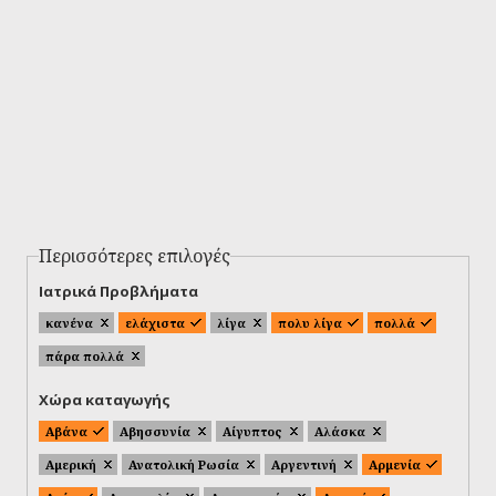
Περισσότερες επιλογές
Ιατρικά Προβλήματα
κανένα
ελάχιστα
λίγα
πολυ λίγα
πολλά
πάρα πολλά
Χώρα καταγωγής
Αβάνα
Αβησσυνία
Αίγυπτος
Αλάσκα
Αμερική
Ανατολική Ρωσία
Αργεντινή
Αρμενία