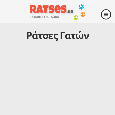
Ράτσες Γατών