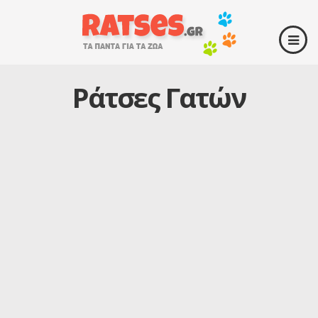
Ράτσες Γατών