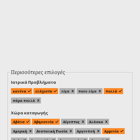
Περισσότερες επιλογές
Ιατρικά Προβλήματα
κανένα
ελάχιστα
λίγα
πολυ λίγα
πολλά
πάρα πολλά
Χώρα καταγωγής
Αβάνα
Αβησσυνία
Αίγυπτος
Αλάσκα
Αμερική
Ανατολική Ρωσία
Αργεντινή
Αρμενία