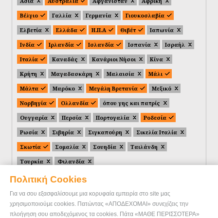
Ασία
Αυστραλία
Αφγανιστάν
Αφρική
Βέλγιο
Γαλλία
Γερμανία
Γιουκοσλαβία
Ελβετία
Ελλάδα
Η.Π.Α
Θιβέτ
Ιαπωνία
Ινδία
Ιρλανδία
Ισλανδία
Ισπανία
Ισραήλ
Ιταλία
Καναδάς
Κανάριοι Νήσοι
Κίνα
Κρήτη
Μαγαδασκάρη
Μαλαισία
Μάλι
Μάλτα
Μαρόκο
Μεγάλη Βρετανία
Μεξικό
Νορβηγία
Ολλανδία
όπου γης και πατρίς
Ουγγαρία
Περσία
Πορτογαλία
Ροδεσία
Ρωσία
Σιβηρία
Σιγκαπούρη
Σικελία Ιταλία
Σκωτία
Σομαλία
Σουηδία
Ταιλάνδη
Τουρκία
Φιλανδία
Πολιτική Cookies
Για να σου εξασφαλίσουμε μια κορυφαία εμπειρία στο site μας
χρησιμοποιούμε cookies. Πατώντας «ΑΠΟΔΕΧΟΜΑΙ» συνεχίζεις την
πλοήγηση σου αποδεχόμενος τα cookies. Πάτα «ΜΑΘΕ ΠΕΡΙΣΣΟΤΕΡΑ»