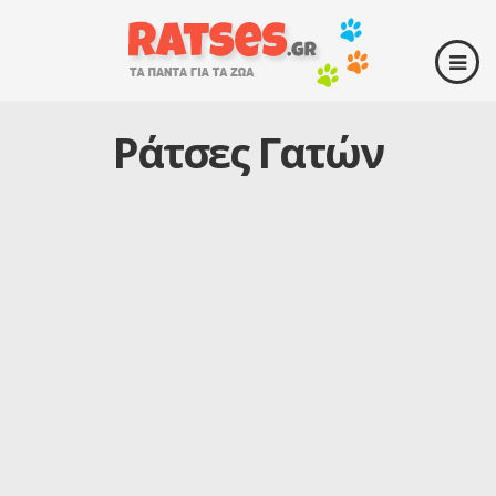
Ράτσες Γατών