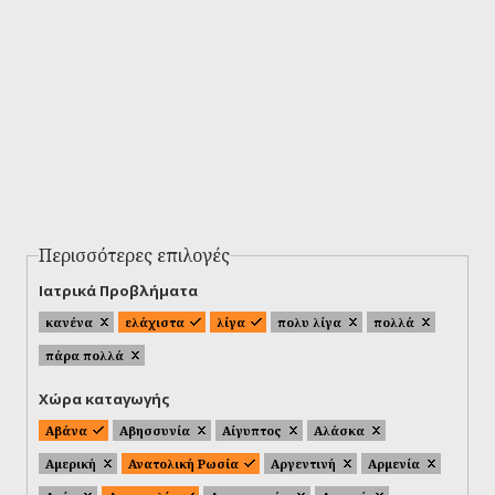
Περισσότερες επιλογές
Ιατρικά Προβλήματα
κανένα
ελάχιστα
λίγα
πολυ λίγα
πολλά
πάρα πολλά
Χώρα καταγωγής
Αβάνα
Αβησσυνία
Αίγυπτος
Αλάσκα
Αμερική
Ανατολική Ρωσία
Αργεντινή
Αρμενία