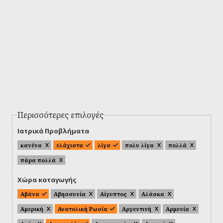
Περισσότερες επιλογές
Ιατρικά Προβλήματα
κανένα
ελάχιστα
λίγα
πολυ λίγα
πολλά
πάρα πολλά
Χώρα καταγωγής
Αβάνα
Αβησσυνία
Αίγυπτος
Αλάσκα
Αμερική
Ανατολική Ρωσία
Αργεντινή
Αρμενία