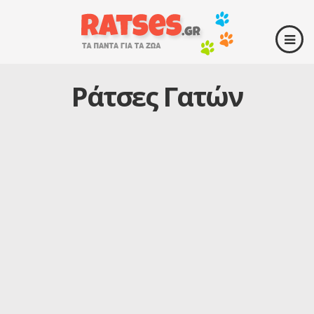
Ράτσες Γατών