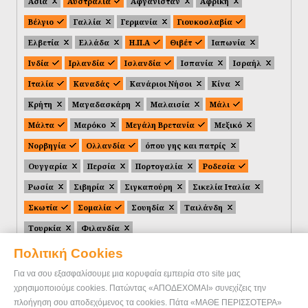
Ασία
Αυστραλία
Αφγανιστάν
Αφρική
Βέλγιο
Γαλλία
Γερμανία
Γιουκοσλαβία
Ελβετία
Ελλάδα
Η.Π.Α
Θιβέτ
Ιαπωνία
Ινδία
Ιρλανδία
Ισλανδία
Ισπανία
Ισραήλ
Ιταλία
Καναδάς
Κανάριοι Νήσοι
Κίνα
Κρήτη
Μαγαδασκάρη
Μαλαισία
Μάλι
Μάλτα
Μαρόκο
Μεγάλη Βρετανία
Μεξικό
Νορβηγία
Ολλανδία
όπου γης και πατρίς
Ουγγαρία
Περσία
Πορτογαλία
Ροδεσία
Ρωσία
Σιβηρία
Σιγκαπούρη
Σικελία Ιταλία
Σκωτία
Σομαλία
Σουηδία
Ταιλάνδη
Τουρκία
Φιλανδία
Πολιτική Cookies
Για να σου εξασφαλίσουμε μια κορυφαία εμπειρία στο site μας
χρησιμοποιούμε cookies. Πατώντας «ΑΠΟΔΕΧΟΜΑΙ» συνεχίζεις την
πλοήγηση σου αποδεχόμενος τα cookies. Πάτα «ΜΑΘΕ ΠΕΡΙΣΣΟΤΕΡΑ»