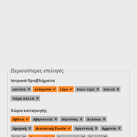
Περισσότερες επιλογές
Ιατρικά Προβλήματα
κανένα
ελάχιστα
λίγα
πολυ λίγα
πολλά
πάρα πολλά
Χώρα καταγωγής
Αβάνα
Αβησσυνία
Αίγυπτος
Αλάσκα
Αμερική
Ανατολική Ρωσία
Αργεντινή
Αρμενία