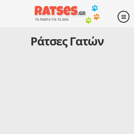
Ράτσες Γατών