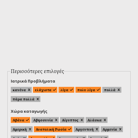
Περισσότερες επιλογές
Ιατρικά Προβλήματα
κανένα
ελάχιστα
λίγα
πολυ λίγα
πολλά
πάρα πολλά
Χώρα καταγωγής
Αβάνα
Αβησσυνία
Αίγυπτος
Αλάσκα
Αμερική
Ανατολική Ρωσία
Αργεντινή
Αρμενία