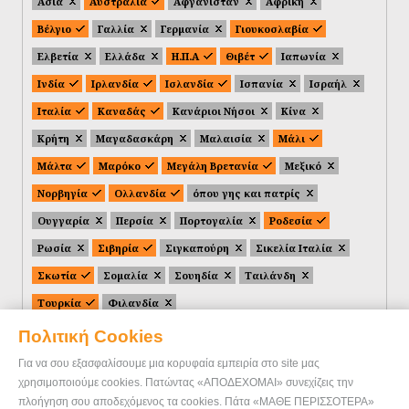
Ασία
Αυστραλία
Αφγανιστάν
Αφρική
Βέλγιο
Γαλλία
Γερμανία
Γιουκοσλαβία
Ελβετία
Ελλάδα
Η.Π.Α
Θιβέτ
Ιαπωνία
Ινδία
Ιρλανδία
Ισλανδία
Ισπανία
Ισραήλ
Ιταλία
Καναδάς
Κανάριοι Νήσοι
Κίνα
Κρήτη
Μαγαδασκάρη
Μαλαισία
Μάλι
Μάλτα
Μαρόκο
Μεγάλη Βρετανία
Μεξικό
Νορβηγία
Ολλανδία
όπου γης και πατρίς
Ουγγαρία
Περσία
Πορτογαλία
Ροδεσία
Ρωσία
Σιβηρία
Σιγκαπούρη
Σικελία Ιταλία
Σκωτία
Σομαλία
Σουηδία
Ταιλάνδη
Τουρκία
Φιλανδία
Πολιτική Cookies
Για να σου εξασφαλίσουμε μια κορυφαία εμπειρία στο site μας
χρησιμοποιούμε cookies. Πατώντας «ΑΠΟΔΕΧΟΜΑΙ» συνεχίζεις την
πλοήγηση σου αποδεχόμενος τα cookies. Πάτα «ΜΑΘΕ ΠΕΡΙΣΣΟΤΕΡΑ»