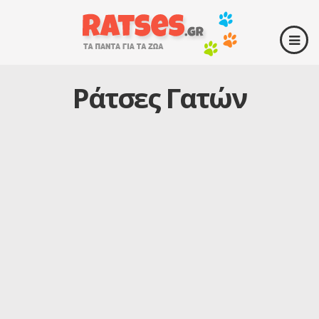
Ράτσες Γατών