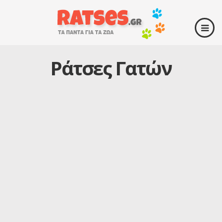
Ράτσες Γατών