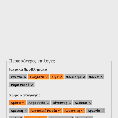
Περισσότερες επιλογές
Ιατρικά Προβλήματα
κανένα
ελάχιστα
λίγα
πολυ λίγα
πολλά
πάρα πολλά
Χώρα καταγωγής
Αβάνα
Αβησσυνία
Αίγυπτος
Αλάσκα
Αμερική
Ανατολική Ρωσία
Αργεντινή
Αρμενία