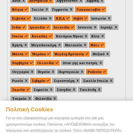
Ασία
Αυστραλία
Αφγανιστάν
Αφρική
Βέλγιο
Γαλλία
Γερμανία
Γιουκοσλαβία
Ελβετία
Ελλάδα
Η.Π.Α
Θιβέτ
Ιαπωνία
Ινδία
Ιρλανδία
Ισλανδία
Ισπανία
Ισραήλ
Ιταλία
Καναδάς
Κανάριοι Νήσοι
Κίνα
Κρήτη
Μαγαδασκάρη
Μαλαισία
Μάλι
Μάλτα
Μαρόκο
Μεγάλη Βρετανία
Μεξικό
Νορβηγία
Ολλανδία
όπου γης και πατρίς
Ουγγαρία
Περσία
Πορτογαλία
Ροδεσία
Ρωσία
Σιβηρία
Σιγκαπούρη
Σικελία Ιταλία
Σκωτία
Σομαλία
Σουηδία
Ταιλάνδη
Τουρκία
Φιλανδία
Πολιτική Cookies
Για να σου εξασφαλίσουμε μια κορυφαία εμπειρία στο site μας
χρησιμοποιούμε cookies. Πατώντας «ΑΠΟΔΕΧΟΜΑΙ» συνεχίζεις την
πλοήγηση σου αποδεχόμενος τα cookies. Πάτα «ΜΑΘΕ ΠΕΡΙΣΣΟΤΕΡΑ»