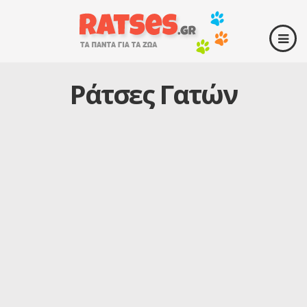
Ράτσες Γατών