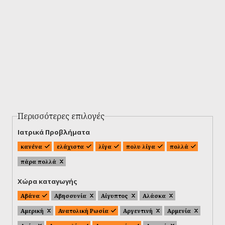
Περισσότερες επιλογές
Ιατρικά Προβλήματα
κανένα
ελάχιστα
λίγα
πολυ λίγα
πολλά
πάρα πολλά
Χώρα καταγωγής
Αβάνα
Αβησσυνία
Αίγυπτος
Αλάσκα
Αμερική
Ανατολική Ρωσία
Αργεντινή
Αρμενία