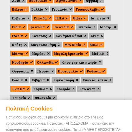
Ασία
Αυστραλία
Αφγανιστάν
Αφρική
Βέλγιο
Γαλλία
Γερμανία
Γιουκοσλαβία
Ελβετία
Ελλάδα
Η.Π.Α
Θιβέτ
Ιαπωνία
Ινδία
Ιρλανδία
Ισλανδία
Ισπανία
Ισραήλ
Ιταλία
Καναδάς
Κανάριοι Νήσοι
Κίνα
Κρήτη
Μαγαδασκάρη
Μαλαισία
Μάλι
Μάλτα
Μαρόκο
Μεγάλη Βρετανία
Μεξικό
Νορβηγία
Ολλανδία
όπου γης και πατρίς
Ουγγαρία
Περσία
Πορτογαλία
Ροδεσία
Ρωσία
Σιβηρία
Σιγκαπούρη
Σικελία Ιταλία
Σκωτία
Σομαλία
Σουηδία
Ταιλάνδη
Τουρκία
Φιλανδία
Πολιτική Cookies
Για να σου εξασφαλίσουμε μια κορυφαία εμπειρία στο site μας
χρησιμοποιούμε cookies. Πατώντας «ΑΠΟΔΕΧΟΜΑΙ» συνεχίζεις την
πλοήγηση σου αποδεχόμενος τα cookies. Πάτα «ΜΑΘΕ ΠΕΡΙΣΣΟΤΕΡΑ»