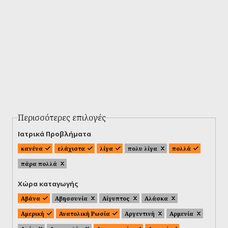
Περισσότερες επιλογές
Ιατρικά Προβλήματα
κανένα
ελάχιστα
λίγα
πολυ λίγα
πολλά
πάρα πολλά
Χώρα καταγωγής
Αβάνα
Αβησσυνία
Αίγυπτος
Αλάσκα
Αμερική
Ανατολική Ρωσία
Αργεντινή
Αρμενία