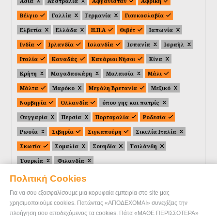
Ασία
Αυστραλία
Αφγανιστάν
Αφρική
Βέλγιο
Γαλλία
Γερμανία
Γιουκοσλαβία
Ελβετία
Ελλάδα
Η.Π.Α
Θιβέτ
Ιαπωνία
Ινδία
Ιρλανδία
Ισλανδία
Ισπανία
Ισραήλ
Ιταλία
Καναδάς
Κανάριοι Νήσοι
Κίνα
Κρήτη
Μαγαδασκάρη
Μαλαισία
Μάλι
Μάλτα
Μαρόκο
Μεγάλη Βρετανία
Μεξικό
Νορβηγία
Ολλανδία
όπου γης και πατρίς
Ουγγαρία
Περσία
Πορτογαλία
Ροδεσία
Ρωσία
Σιβηρία
Σιγκαπούρη
Σικελία Ιταλία
Σκωτία
Σομαλία
Σουηδία
Ταιλάνδη
Τουρκία
Φιλανδία
Πολιτική Cookies
Για να σου εξασφαλίσουμε μια κορυφαία εμπειρία στο site μας
χρησιμοποιούμε cookies. Πατώντας «ΑΠΟΔΕΧΟΜΑΙ» συνεχίζεις την
πλοήγηση σου αποδεχόμενος τα cookies. Πάτα «ΜΑΘΕ ΠΕΡΙΣΣΟΤΕΡΑ»