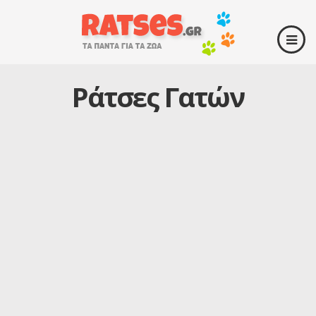
Ράτσες Γατών