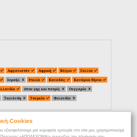
Αφγανιστάν
Αφρική
Βέλγιο
Γαλλία
Ισραήλ
Ιταλία
Καναδάς
Κανάριοι Νήσοι
λλανδία
όπου γης και πατρίς
Ουγγαρία
Ταιλάνδη
Τουρκία
Φιλανδία
ική Cookies
ου εξασφαλίσουμε μια κορυφαία εμπειρία στο site μας χρησιμοποιούμε
. Πατώντας «ΑΠΟΔΕΧΟΜΑΙ» συνεχίζεις την πλοήγηση σου