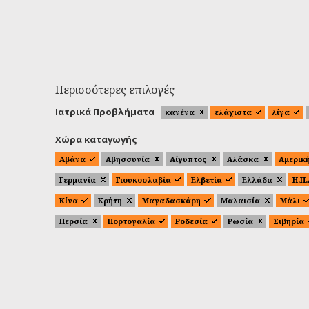
Περισσότερες επιλογές
Ιατρικά Προβλήματα
κανένα
ελάχιστα
λίγα
Χώρα καταγωγής
Αβάνα
Αβησσυνία
Αίγυπτος
Αλάσκα
Αμερικ
Γερμανία
Γιουκοσλαβία
Ελβετία
Ελλάδα
Η.Π
Κίνα
Κρήτη
Μαγαδασκάρη
Μαλαισία
Μάλι
Περσία
Πορτογαλία
Ροδεσία
Ρωσία
Σιβηρία