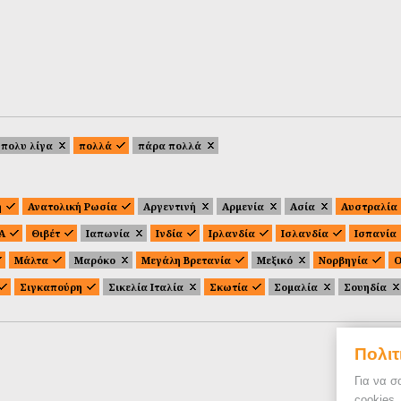
πολυ λίγα
πολλά
πάρα πολλά
ή
Ανατολική Ρωσία
Αργεντινή
Αρμενία
Ασία
Αυστραλία
.Α
Θιβέτ
Ιαπωνία
Ινδία
Ιρλανδία
Ισλανδία
Ισπανία
Μάλτα
Μαρόκο
Μεγάλη Βρετανία
Μεξικό
Νορβηγία
Ο
Σιγκαπούρη
Σικελία Ιταλία
Σκωτία
Σομαλία
Σουηδία
Πολιτ
Για να σ
cookies