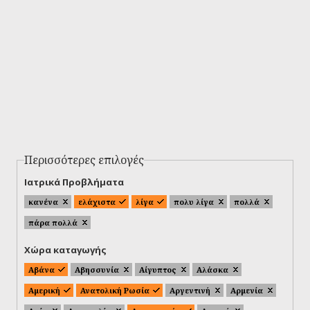
Περισσότερες επιλογές
Ιατρικά Προβλήματα
κανένα
ελάχιστα
λίγα
πολυ λίγα
πολλά
πάρα πολλά
Χώρα καταγωγής
Αβάνα
Αβησσυνία
Αίγυπτος
Αλάσκα
Αμερική
Ανατολική Ρωσία
Αργεντινή
Αρμενία