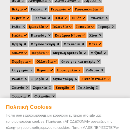
Ασία
Αυστραλία
Αφγανιστάν
Αφρική
Βέλγιο
Γαλλία
Γερμανία
Γιουκοσλαβία
Ελβετία
Ελλάδα
Η.Π.Α
Θιβέτ
Ιαπωνία
Ινδία
Ιρλανδία
Ισλανδία
Ισπανία
Ισραήλ
Ιταλία
Καναδάς
Κανάριοι Νήσοι
Κίνα
Κρήτη
Μαγαδασκάρη
Μαλαισία
Μάλι
Μάλτα
Μαρόκο
Μεγάλη Βρετανία
Μεξικό
Νορβηγία
Ολλανδία
όπου γης και πατρίς
Ουγγαρία
Περσία
Πορτογαλία
Ροδεσία
Ρωσία
Σιβηρία
Σιγκαπούρη
Σικελία Ιταλία
Σκωτία
Σομαλία
Σουηδία
Ταιλάνδη
Τουρκία
Φιλανδία
Πολιτική Cookies
Για να σου εξασφαλίσουμε μια κορυφαία εμπειρία στο site μας
χρησιμοποιούμε cookies. Πατώντας «ΑΠΟΔΕΧΟΜΑΙ» συνεχίζεις την
πλοήγηση σου αποδεχόμενος τα cookies. Πάτα «ΜΑΘΕ ΠΕΡΙΣΣΟΤΕΡΑ»