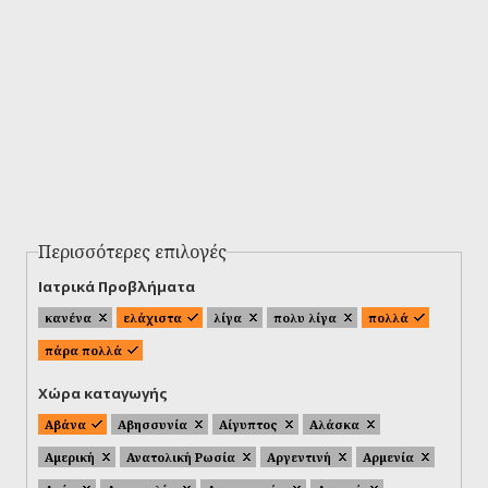
Περισσότερες επιλογές
Ιατρικά Προβλήματα
κανένα
ελάχιστα
λίγα
πολυ λίγα
πολλά
πάρα πολλά
Χώρα καταγωγής
Αβάνα
Αβησσυνία
Αίγυπτος
Αλάσκα
Αμερική
Ανατολική Ρωσία
Αργεντινή
Αρμενία