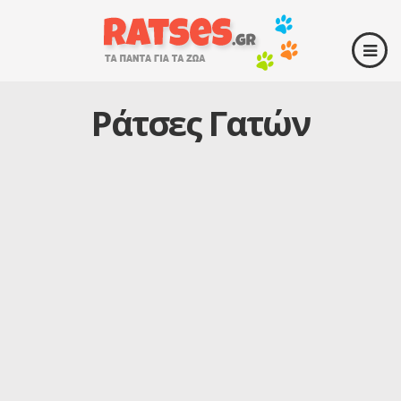
Ράτσες Γατών