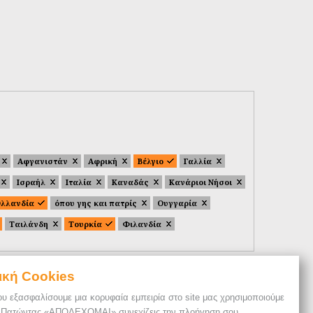
Αφγανιστάν
Αφρική
Βέλγιο
Γαλλία
Ισραήλ
Ιταλία
Καναδάς
Κανάριοι Νήσοι
λλανδία
όπου γης και πατρίς
Ουγγαρία
Ταιλάνδη
Τουρκία
Φιλανδία
ική Cookies
ου εξασφαλίσουμε μια κορυφαία εμπειρία στο site μας χρησιμοποιούμε
. Πατώντας «ΑΠΟΔΕΧΟΜΑΙ» συνεχίζεις την πλοήγηση σου