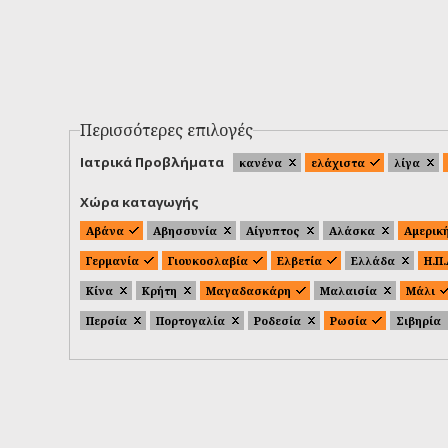
Περισσότερες επιλογές
Ιατρικά Προβλήματα
κανένα
ελάχιστα
λίγα
Χώρα καταγωγής
Αβάνα
Αβησσυνία
Αίγυπτος
Αλάσκα
Αμερικ
Γερμανία
Γιουκοσλαβία
Ελβετία
Ελλάδα
Η.Π
Κίνα
Κρήτη
Μαγαδασκάρη
Μαλαισία
Μάλι
Περσία
Πορτογαλία
Ροδεσία
Ρωσία
Σιβηρία