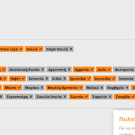
πολυ λίγα
πολλά
πάρα πολλά
ή
Ανατολική Ρωσία
Αργεντινή
Αρμενία
Ασία
Αυστραλία
.Α
Θιβέτ
Ιαπωνία
Ινδία
Ιρλανδία
Ισλανδία
Ισπανία
Μάλτα
Μαρόκο
Μεγάλη Βρετανία
Μεξικό
Νορβηγία
Ο
Σιγκαπούρη
Σικελία Ιταλία
Σκωτία
Σομαλία
Σουηδία
Πολιτ
Για να σ
cookies