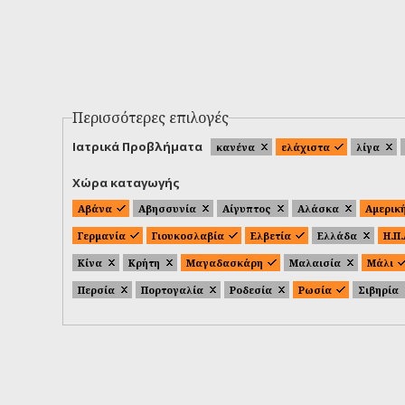
Περισσότερες επιλογές
Ιατρικά Προβλήματα
κανένα
ελάχιστα
λίγα
Χώρα καταγωγής
Αβάνα
Αβησσυνία
Αίγυπτος
Αλάσκα
Αμερικ
Γερμανία
Γιουκοσλαβία
Ελβετία
Ελλάδα
Η.Π
Κίνα
Κρήτη
Μαγαδασκάρη
Μαλαισία
Μάλι
Περσία
Πορτογαλία
Ροδεσία
Ρωσία
Σιβηρία