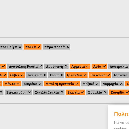
πολυ λίγα
πολλά
πάρα πολλά
ή
Ανατολική Ρωσία
Αργεντινή
Αρμενία
Ασία
Αυστραλία
.Α
Θιβέτ
Ιαπωνία
Ινδία
Ιρλανδία
Ισλανδία
Ισπανία
Μάλτα
Μαρόκο
Μεγάλη Βρετανία
Μεξικό
Νορβηγία
Ο
Σιγκαπούρη
Σικελία Ιταλία
Σκωτία
Σομαλία
Σουηδία
Πολιτ
Για να σ
cookies