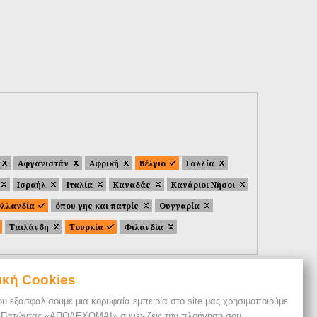
Αφγανιστάν
Αφρική
Βέλγιο
Γαλλία
Ισραήλ
Ιταλία
Καναδάς
Κανάριοι Νήσοι
λλανδία
όπου γης και πατρίς
Ουγγαρία
Ταιλάνδη
Τουρκία
Φιλανδία
ική Cookies
ου εξασφαλίσουμε μια κορυφαία εμπειρία στο site μας χρησιμοποιούμε
. Πατώντας «ΑΠΟΔΕΧΟΜΑΙ» συνεχίζεις την πλοήγηση σου