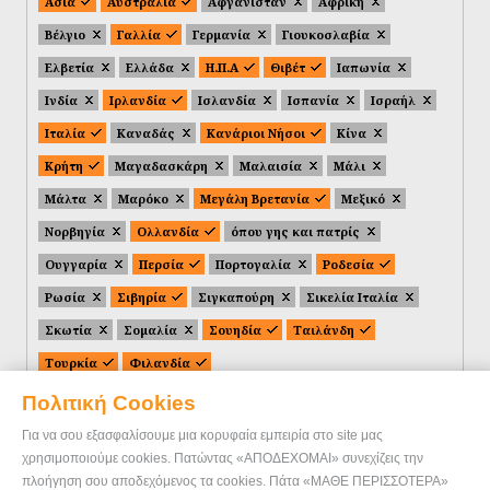
Ασία
Αυστραλία
Αφγανιστάν
Αφρική
Βέλγιο
Γαλλία
Γερμανία
Γιουκοσλαβία
Ελβετία
Ελλάδα
Η.Π.Α
Θιβέτ
Ιαπωνία
Ινδία
Ιρλανδία
Ισλανδία
Ισπανία
Ισραήλ
Ιταλία
Καναδάς
Κανάριοι Νήσοι
Κίνα
Κρήτη
Μαγαδασκάρη
Μαλαισία
Μάλι
Μάλτα
Μαρόκο
Μεγάλη Βρετανία
Μεξικό
Νορβηγία
Ολλανδία
όπου γης και πατρίς
Ουγγαρία
Περσία
Πορτογαλία
Ροδεσία
Ρωσία
Σιβηρία
Σιγκαπούρη
Σικελία Ιταλία
Σκωτία
Σομαλία
Σουηδία
Ταιλάνδη
Τουρκία
Φιλανδία
Πολιτική Cookies
Για να σου εξασφαλίσουμε μια κορυφαία εμπειρία στο site μας
χρησιμοποιούμε cookies. Πατώντας «ΑΠΟΔΕΧΟΜΑΙ» συνεχίζεις την
πλοήγηση σου αποδεχόμενος τα cookies. Πάτα «ΜΑΘΕ ΠΕΡΙΣΣΟΤΕΡΑ»