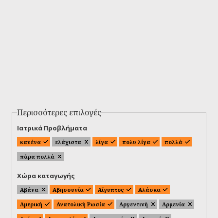
Περισσότερες επιλογές
Ιατρικά Προβλήματα
κανένα
ελάχιστα
λίγα
πολυ λίγα
πολλά
πάρα πολλά
Χώρα καταγωγής
Αβάνα
Αβησσυνία
Αίγυπτος
Αλάσκα
Αμερική
Ανατολική Ρωσία
Αργεντινή
Αρμενία