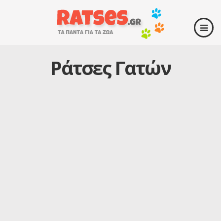
Ράτσες Γατών