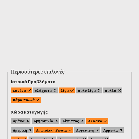
Περισσότερες επιλογές
Ιατρικά Προβλήματα
κανένα
ελάχιστα
λίγα
πολυ λίγα
πολλά
πάρα πολλά
Χώρα καταγωγής
Αβάνα
Αβησσυνία
Αίγυπτος
Αλάσκα
Αμερική
Ανατολική Ρωσία
Αργεντινή
Αρμενία