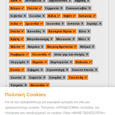
Ασία
Αυστραλία
Αφγανιστάν
Αφρική
Βέλγιο
Γαλλία
Γερμανία
Γιουκοσλαβία
Ελβετία
Ελλάδα
Η.Π.Α
Θιβέτ
Ιαπωνία
Ινδία
Ιρλανδία
Ισλανδία
Ισπανία
Ισραήλ
Ιταλία
Καναδάς
Κανάριοι Νήσοι
Κίνα
Κρήτη
Μαγαδασκάρη
Μαλαισία
Μάλι
Μάλτα
Μαρόκο
Μεγάλη Βρετανία
Μεξικό
Νορβηγία
Ολλανδία
όπου γης και πατρίς
Ουγγαρία
Περσία
Πορτογαλία
Ροδεσία
Ρωσία
Σιβηρία
Σιγκαπούρη
Σικελία Ιταλία
Σκωτία
Σομαλία
Σουηδία
Ταιλάνδη
Τουρκία
Φιλανδία
Πολιτική Cookies
Για να σου εξασφαλίσουμε μια κορυφαία εμπειρία στο site μας
χρησιμοποιούμε cookies. Πατώντας «ΑΠΟΔΕΧΟΜΑΙ» συνεχίζεις την
πλοήγηση σου αποδεχόμενος τα cookies. Πάτα «ΜΑΘΕ ΠΕΡΙΣΣΟΤΕΡΑ»