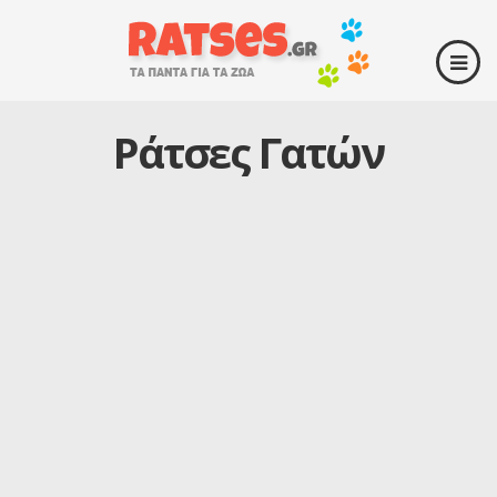
Ράτσες Γατών