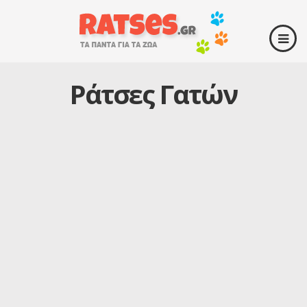
Ράτσες Γατών