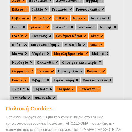
Ασία
Αυστραλία
Αφγανιστάν
Αφρική
Βέλγιο
Γαλλία
Γερμανία
Γιουκοσλαβία
Ελβετία
Ελλάδα
Η.Π.Α
Θιβέτ
Ιαπωνία
Ινδία
Ιρλανδία
Ισλανδία
Ισπανία
Ισραήλ
Ιταλία
Καναδάς
Κανάριοι Νήσοι
Κίνα
Κρήτη
Μαγαδασκάρη
Μαλαισία
Μάλι
Μάλτα
Μαρόκο
Μεγάλη Βρετανία
Μεξικό
Νορβηγία
Ολλανδία
όπου γης και πατρίς
Ουγγαρία
Περσία
Πορτογαλία
Ροδεσία
Ρωσία
Σιβηρία
Σιγκαπούρη
Σικελία Ιταλία
Σκωτία
Σομαλία
Σουηδία
Ταιλάνδη
Τουρκία
Φιλανδία
Πολιτική Cookies
Για να σου εξασφαλίσουμε μια κορυφαία εμπειρία στο site μας
χρησιμοποιούμε cookies. Πατώντας «ΑΠΟΔΕΧΟΜΑΙ» συνεχίζεις την
πλοήγηση σου αποδεχόμενος τα cookies. Πάτα «ΜΑΘΕ ΠΕΡΙΣΣΟΤΕΡΑ»