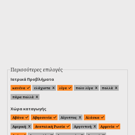
Περισσότερες επιλογές
Ιατρικά Προβλήματα
κανένα
ελάχιστα
λίγα
πολυ λίγα
πολλά
πάρα πολλά
Χώρα καταγωγής
Αβάνα
Αβησσυνία
Αίγυπτος
Αλάσκα
Αμερική
Ανατολική Ρωσία
Αργεντινή
Αρμενία