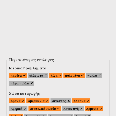
Περισσότερες επιλογές
Ιατρικά Προβλήματα
κανένα
ελάχιστα
λίγα
πολυ λίγα
πολλά
πάρα πολλά
Χώρα καταγωγής
Αβάνα
Αβησσυνία
Αίγυπτος
Αλάσκα
Αμερική
Ανατολική Ρωσία
Αργεντινή
Αρμενία