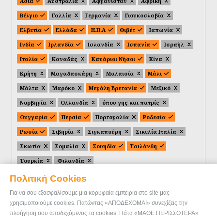
Ασία
Αυστραλία
Αφγανιστάν
Αφρική
Βέλγιο
Γαλλία
Γερμανία
Γιουκοσλαβία
Ελβετία
Ελλάδα
Η.Π.Α
Θιβέτ
Ιαπωνία
Ινδία
Ιρλανδία
Ισλανδία
Ισπανία
Ισραήλ
Ιταλία
Καναδάς
Κανάριοι Νήσοι
Κίνα
Κρήτη
Μαγαδασκάρη
Μαλαισία
Μάλι
Μάλτα
Μαρόκο
Μεγάλη Βρετανία
Μεξικό
Νορβηγία
Ολλανδία
όπου γης και πατρίς
Ουγγαρία
Περσία
Πορτογαλία
Ροδεσία
Ρωσία
Σιβηρία
Σιγκαπούρη
Σικελία Ιταλία
Σκωτία
Σομαλία
Σουηδία
Ταιλάνδη
Τουρκία
Φιλανδία
Πολιτική Cookies
Για να σου εξασφαλίσουμε μια κορυφαία εμπειρία στο site μας
χρησιμοποιούμε cookies. Πατώντας «ΑΠΟΔΕΧΟΜΑΙ» συνεχίζεις την
πλοήγηση σου αποδεχόμενος τα cookies. Πάτα «ΜΑΘΕ ΠΕΡΙΣΣΟΤΕΡΑ»