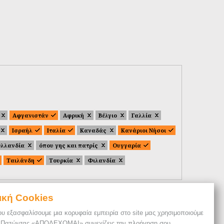
Αφγανιστάν
Αφρική
Βέλγιο
Γαλλία
Ισραήλ
Ιταλία
Καναδάς
Κανάριοι Νήσοι
λλανδία
όπου γης και πατρίς
Ουγγαρία
Ταιλάνδη
Τουρκία
Φιλανδία
ική Cookies
ου εξασφαλίσουμε μια κορυφαία εμπειρία στο site μας χρησιμοποιούμε
. Πατώντας «ΑΠΟΔΕΧΟΜΑΙ» συνεχίζεις την πλοήγηση σου