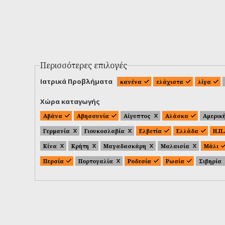
Περισσότερες επιλογές
Ιατρικά Προβλήματα
κανένα
ελάχιστα
λίγα
Χώρα καταγωγής
Αβάνα
Αβησσυνία
Αίγυπτος
Αλάσκα
Αμερικ
Γερμανία
Γιουκοσλαβία
Ελβετία
Ελλάδα
Η.Π
Κίνα
Κρήτη
Μαγαδασκάρη
Μαλαισία
Μάλι
Περσία
Πορτογαλία
Ροδεσία
Ρωσία
Σιβηρία