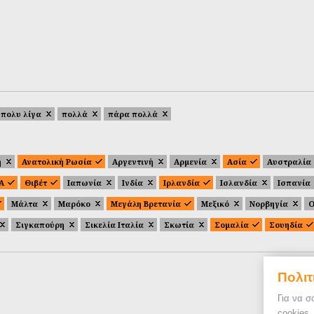
πολυ λίγα
πολλά
πάρα πολλά
ή
Ανατολική Ρωσία
Αργεντινή
Αρμενία
Ασία
Αυστραλία
.Α
Θιβέτ
Ιαπωνία
Ινδία
Ιρλανδία
Ισλανδία
Ισπανία
Μάλτα
Μαρόκο
Μεγάλη Βρετανία
Μεξικό
Νορβηγία
Ο
Σιγκαπούρη
Σικελία Ιταλία
Σκωτία
Σομαλία
Σουηδία
Πολιτ
Για να σ
cookies