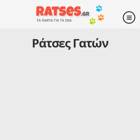
Ράτσες Γατών