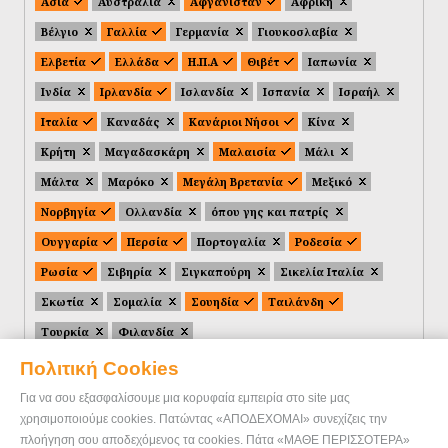
Ασία
Αυστραλία
Αφγανιστάν
Αφρική
Βέλγιο
Γαλλία
Γερμανία
Γιουκοσλαβία
Ελβετία
Ελλάδα
Η.Π.Α
Θιβέτ
Ιαπωνία
Ινδία
Ιρλανδία
Ισλανδία
Ισπανία
Ισραήλ
Ιταλία
Καναδάς
Κανάριοι Νήσοι
Κίνα
Κρήτη
Μαγαδασκάρη
Μαλαισία
Μάλι
Μάλτα
Μαρόκο
Μεγάλη Βρετανία
Μεξικό
Νορβηγία
Ολλανδία
όπου γης και πατρίς
Ουγγαρία
Περσία
Πορτογαλία
Ροδεσία
Ρωσία
Σιβηρία
Σιγκαπούρη
Σικελία Ιταλία
Σκωτία
Σομαλία
Σουηδία
Ταιλάνδη
Τουρκία
Φιλανδία
Πολιτική Cookies
Για να σου εξασφαλίσουμε μια κορυφαία εμπειρία στο site μας
χρησιμοποιούμε cookies. Πατώντας «ΑΠΟΔΕΧΟΜΑΙ» συνεχίζεις την
πλοήγηση σου αποδεχόμενος τα cookies. Πάτα «ΜΑΘΕ ΠΕΡΙΣΣΟΤΕΡΑ»