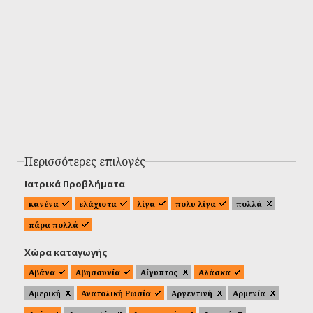
Περισσότερες επιλογές
Ιατρικά Προβλήματα
κανένα
ελάχιστα
λίγα
πολυ λίγα
πολλά
πάρα πολλά
Χώρα καταγωγής
Αβάνα
Αβησσυνία
Αίγυπτος
Αλάσκα
Αμερική
Ανατολική Ρωσία
Αργεντινή
Αρμενία