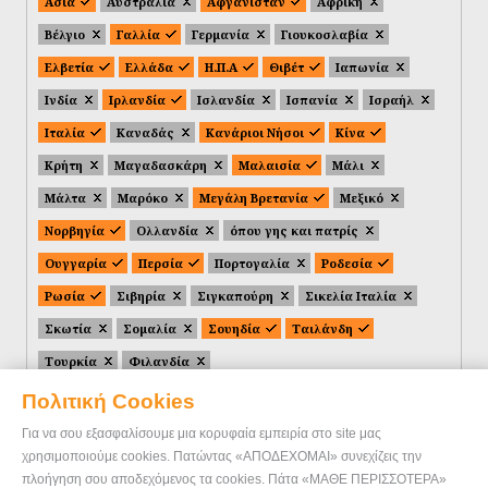
Ασία
Αυστραλία
Αφγανιστάν
Αφρική
Βέλγιο
Γαλλία
Γερμανία
Γιουκοσλαβία
Ελβετία
Ελλάδα
Η.Π.Α
Θιβέτ
Ιαπωνία
Ινδία
Ιρλανδία
Ισλανδία
Ισπανία
Ισραήλ
Ιταλία
Καναδάς
Κανάριοι Νήσοι
Κίνα
Κρήτη
Μαγαδασκάρη
Μαλαισία
Μάλι
Μάλτα
Μαρόκο
Μεγάλη Βρετανία
Μεξικό
Νορβηγία
Ολλανδία
όπου γης και πατρίς
Ουγγαρία
Περσία
Πορτογαλία
Ροδεσία
Ρωσία
Σιβηρία
Σιγκαπούρη
Σικελία Ιταλία
Σκωτία
Σομαλία
Σουηδία
Ταιλάνδη
Τουρκία
Φιλανδία
Πολιτική Cookies
Για να σου εξασφαλίσουμε μια κορυφαία εμπειρία στο site μας
χρησιμοποιούμε cookies. Πατώντας «ΑΠΟΔΕΧΟΜΑΙ» συνεχίζεις την
πλοήγηση σου αποδεχόμενος τα cookies. Πάτα «ΜΑΘΕ ΠΕΡΙΣΣΟΤΕΡΑ»