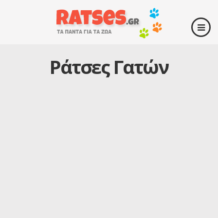
Ράτσες Γατών