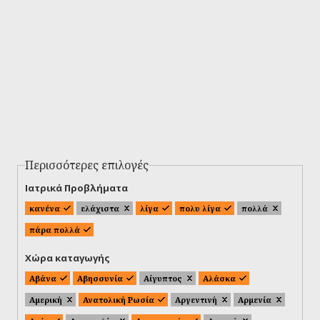
Περισσότερες επιλογές
Ιατρικά Προβλήματα
κανένα
ελάχιστα
λίγα
πολυ λίγα
πολλά
πάρα πολλά
Χώρα καταγωγής
Αβάνα
Αβησσυνία
Αίγυπτος
Αλάσκα
Αμερική
Ανατολική Ρωσία
Αργεντινή
Αρμενία