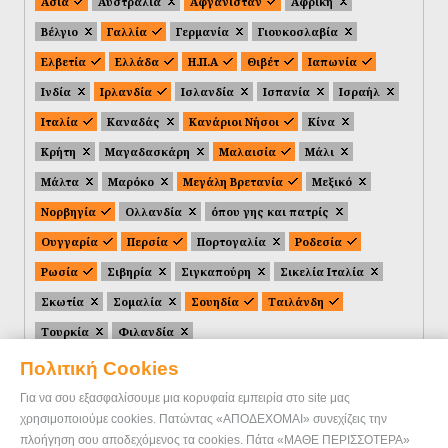
Ασία
Αυστραλία
Αφγανιστάν
Αφρική
Βέλγιο
Γαλλία
Γερμανία
Γιουκοσλαβία
Ελβετία
Ελλάδα
Η.Π.Α
Θιβέτ
Ιαπωνία
Ινδία
Ιρλανδία
Ισλανδία
Ισπανία
Ισραήλ
Ιταλία
Καναδάς
Κανάριοι Νήσοι
Κίνα
Κρήτη
Μαγαδασκάρη
Μαλαισία
Μάλι
Μάλτα
Μαρόκο
Μεγάλη Βρετανία
Μεξικό
Νορβηγία
Ολλανδία
όπου γης και πατρίς
Ουγγαρία
Περσία
Πορτογαλία
Ροδεσία
Ρωσία
Σιβηρία
Σιγκαπούρη
Σικελία Ιταλία
Σκωτία
Σομαλία
Σουηδία
Ταιλάνδη
Τουρκία
Φιλανδία
Πολιτική Cookies
Για να σου εξασφαλίσουμε μια κορυφαία εμπειρία στο site μας
χρησιμοποιούμε cookies. Πατώντας «ΑΠΟΔΕΧΟΜΑΙ» συνεχίζεις την
πλοήγηση σου αποδεχόμενος τα cookies. Πάτα «ΜΑΘΕ ΠΕΡΙΣΣΟΤΕΡΑ»