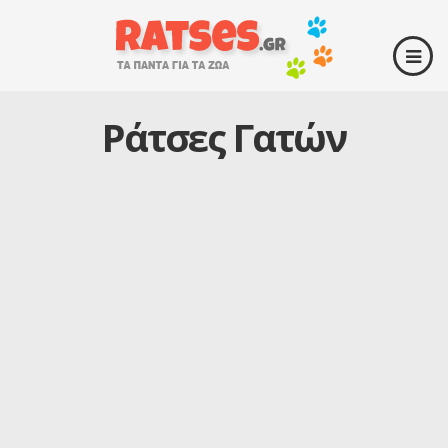
Ράτσες Γατών