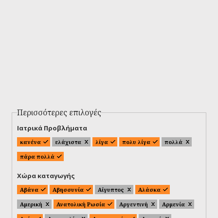
Περισσότερες επιλογές
Ιατρικά Προβλήματα
κανένα
ελάχιστα
λίγα
πολυ λίγα
πολλά
πάρα πολλά
Χώρα καταγωγής
Αβάνα
Αβησσυνία
Αίγυπτος
Αλάσκα
Αμερική
Ανατολική Ρωσία
Αργεντινή
Αρμενία