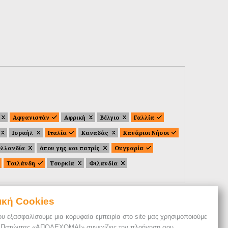
Αφγανιστάν
Αφρική
Βέλγιο
Γαλλία
Ισραήλ
Ιταλία
Καναδάς
Κανάριοι Νήσοι
λλανδία
όπου γης και πατρίς
Ουγγαρία
Ταιλάνδη
Τουρκία
Φιλανδία
ική Cookies
ου εξασφαλίσουμε μια κορυφαία εμπειρία στο site μας χρησιμοποιούμε
. Πατώντας «ΑΠΟΔΕΧΟΜΑΙ» συνεχίζεις την πλοήγηση σου