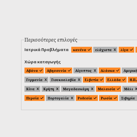
Περισσότερες επιλογές
Ιατρικά Προβλήματα
κανένα
ελάχιστα
λίγα
Χώρα καταγωγής
Αβάνα
Αβησσυνία
Αίγυπτος
Αλάσκα
Αμερικ
Γερμανία
Γιουκοσλαβία
Ελβετία
Ελλάδα
Η.Π
Κίνα
Κρήτη
Μαγαδασκάρη
Μαλαισία
Μάλι
Περσία
Πορτογαλία
Ροδεσία
Ρωσία
Σιβηρία