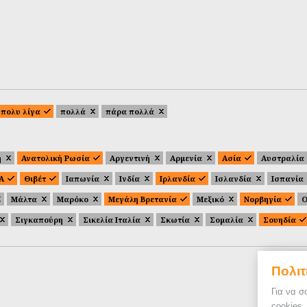
πολυ λίγα
πολλά
πάρα πολλά
ή
Ανατολική Ρωσία
Αργεντινή
Αρμενία
Ασία
Αυστραλία
.Α
Θιβέτ
Ιαπωνία
Ινδία
Ιρλανδία
Ισλανδία
Ισπανία
Μάλτα
Μαρόκο
Μεγάλη Βρετανία
Μεξικό
Νορβηγία
Ο
Σιγκαπούρη
Σικελία Ιταλία
Σκωτία
Σομαλία
Σουηδία
Πολιτ
Για να σ
cookies