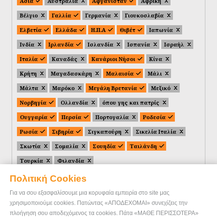
Ασία
Αυστραλία
Αφγανιστάν
Αφρική
Βέλγιο
Γαλλία
Γερμανία
Γιουκοσλαβία
Ελβετία
Ελλάδα
Η.Π.Α
Θιβέτ
Ιαπωνία
Ινδία
Ιρλανδία
Ισλανδία
Ισπανία
Ισραήλ
Ιταλία
Καναδάς
Κανάριοι Νήσοι
Κίνα
Κρήτη
Μαγαδασκάρη
Μαλαισία
Μάλι
Μάλτα
Μαρόκο
Μεγάλη Βρετανία
Μεξικό
Νορβηγία
Ολλανδία
όπου γης και πατρίς
Ουγγαρία
Περσία
Πορτογαλία
Ροδεσία
Ρωσία
Σιβηρία
Σιγκαπούρη
Σικελία Ιταλία
Σκωτία
Σομαλία
Σουηδία
Ταιλάνδη
Τουρκία
Φιλανδία
Πολιτική Cookies
Για να σου εξασφαλίσουμε μια κορυφαία εμπειρία στο site μας
χρησιμοποιούμε cookies. Πατώντας «ΑΠΟΔΕΧΟΜΑΙ» συνεχίζεις την
πλοήγηση σου αποδεχόμενος τα cookies. Πάτα «ΜΑΘΕ ΠΕΡΙΣΣΟΤΕΡΑ»