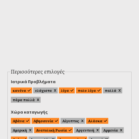
Περισσότερες επιλογές
Ιατρικά Προβλήματα
κανένα
ελάχιστα
λίγα
πολυ λίγα
πολλά
πάρα πολλά
Χώρα καταγωγής
Αβάνα
Αβησσυνία
Αίγυπτος
Αλάσκα
Αμερική
Ανατολική Ρωσία
Αργεντινή
Αρμενία