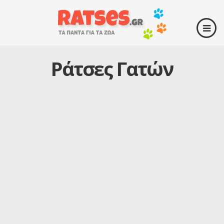
Ράτσες Γατών