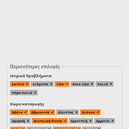
Περισσότερες επιλογές
Ιατρικά Προβλήματα
κανένα
ελάχιστα
λίγα
πολυ λίγα
πολλά
πάρα πολλά
Χώρα καταγωγής
Αβάνα
Αβησσυνία
Αίγυπτος
Αλάσκα
Αμερική
Ανατολική Ρωσία
Αργεντινή
Αρμενία