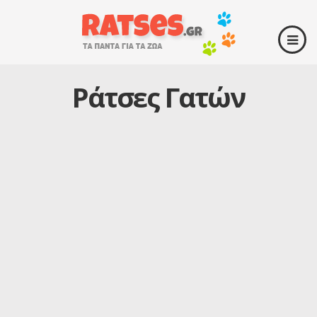
Ράτσες Γατών