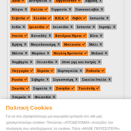
Ασία
Αυστραλία
Αφγανιστάν
Αφρική
Βέλγιο
Γαλλία
Γερμανία
Γιουκοσλαβία
Ελβετία
Ελλάδα
Η.Π.Α
Θιβέτ
Ιαπωνία
Ινδία
Ιρλανδία
Ισλανδία
Ισπανία
Ισραήλ
Ιταλία
Καναδάς
Κανάριοι Νήσοι
Κίνα
Κρήτη
Μαγαδασκάρη
Μαλαισία
Μάλι
Μάλτα
Μαρόκο
Μεγάλη Βρετανία
Μεξικό
Νορβηγία
Ολλανδία
όπου γης και πατρίς
Ουγγαρία
Περσία
Πορτογαλία
Ροδεσία
Ρωσία
Σιβηρία
Σιγκαπούρη
Σικελία Ιταλία
Σκωτία
Σομαλία
Σουηδία
Ταιλάνδη
Τουρκία
Φιλανδία
Πολιτική Cookies
Για να σου εξασφαλίσουμε μια κορυφαία εμπειρία στο site μας
χρησιμοποιούμε cookies. Πατώντας «ΑΠΟΔΕΧΟΜΑΙ» συνεχίζεις την
πλοήγηση σου αποδεχόμενος τα cookies. Πάτα «ΜΑΘΕ ΠΕΡΙΣΣΟΤΕΡΑ»