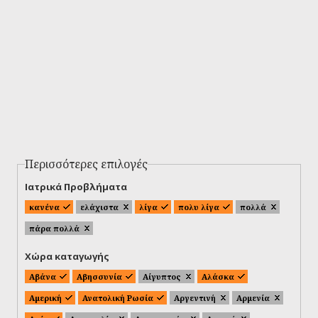
Περισσότερες επιλογές
Ιατρικά Προβλήματα
κανένα
ελάχιστα
λίγα
πολυ λίγα
πολλά
πάρα πολλά
Χώρα καταγωγής
Αβάνα
Αβησσυνία
Αίγυπτος
Αλάσκα
Αμερική
Ανατολική Ρωσία
Αργεντινή
Αρμενία