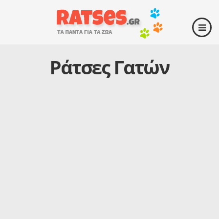
Ράτσες Γατών