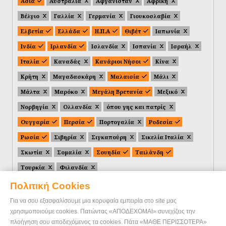
Ασία
Αυστραλία
Αφγανιστάν
Αφρική
Βέλγιο
Γαλλία
Γερμανία
Γιουκοσλαβία
Ελβετία
Ελλάδα
Η.Π.Α
Θιβέτ
Ιαπωνία
Ινδία
Ιρλανδία
Ισλανδία
Ισπανία
Ισραήλ
Ιταλία
Καναδάς
Κανάριοι Νήσοι
Κίνα
Κρήτη
Μαγαδασκάρη
Μαλαισία
Μάλι
Μάλτα
Μαρόκο
Μεγάλη Βρετανία
Μεξικό
Νορβηγία
Ολλανδία
όπου γης και πατρίς
Ουγγαρία
Περσία
Πορτογαλία
Ροδεσία
Ρωσία
Σιβηρία
Σιγκαπούρη
Σικελία Ιταλία
Σκωτία
Σομαλία
Σουηδία
Ταιλάνδη
Τουρκία
Φιλανδία
Πολιτική Cookies
Για να σου εξασφαλίσουμε μια κορυφαία εμπειρία στο site μας
χρησιμοποιούμε cookies. Πατώντας «ΑΠΟΔΕΧΟΜΑΙ» συνεχίζεις την
πλοήγηση σου αποδεχόμενος τα cookies. Πάτα «ΜΑΘΕ ΠΕΡΙΣΣΟΤΕΡΑ»