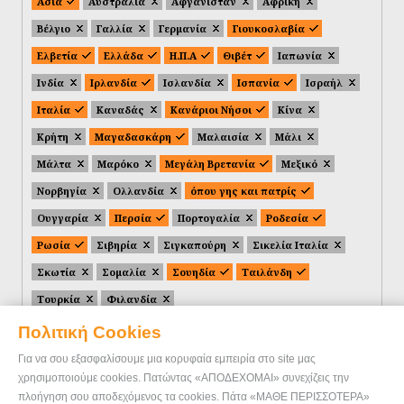
Ασία
Αυστραλία
Αφγανιστάν
Αφρική
Βέλγιο
Γαλλία
Γερμανία
Γιουκοσλαβία
Ελβετία
Ελλάδα
Η.Π.Α
Θιβέτ
Ιαπωνία
Ινδία
Ιρλανδία
Ισλανδία
Ισπανία
Ισραήλ
Ιταλία
Καναδάς
Κανάριοι Νήσοι
Κίνα
Κρήτη
Μαγαδασκάρη
Μαλαισία
Μάλι
Μάλτα
Μαρόκο
Μεγάλη Βρετανία
Μεξικό
Νορβηγία
Ολλανδία
όπου γης και πατρίς
Ουγγαρία
Περσία
Πορτογαλία
Ροδεσία
Ρωσία
Σιβηρία
Σιγκαπούρη
Σικελία Ιταλία
Σκωτία
Σομαλία
Σουηδία
Ταιλάνδη
Τουρκία
Φιλανδία
Πολιτική Cookies
Για να σου εξασφαλίσουμε μια κορυφαία εμπειρία στο site μας
χρησιμοποιούμε cookies. Πατώντας «ΑΠΟΔΕΧΟΜΑΙ» συνεχίζεις την
πλοήγηση σου αποδεχόμενος τα cookies. Πάτα «ΜΑΘΕ ΠΕΡΙΣΣΟΤΕΡΑ»