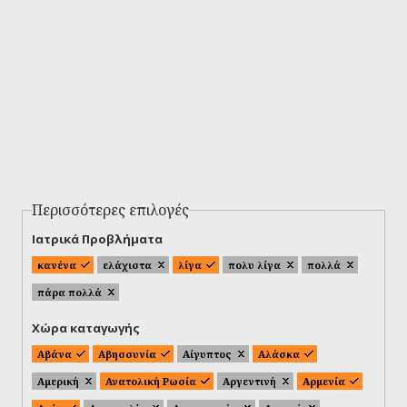
Περισσότερες επιλογές
Ιατρικά Προβλήματα
κανένα
ελάχιστα
λίγα
πολυ λίγα
πολλά
πάρα πολλά
Χώρα καταγωγής
Αβάνα
Αβησσυνία
Αίγυπτος
Αλάσκα
Αμερική
Ανατολική Ρωσία
Αργεντινή
Αρμενία