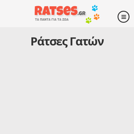
Ράτσες Γατών