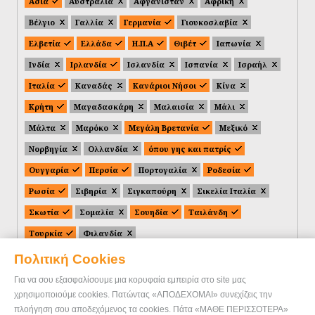
Ασία
Αυστραλία
Αφγανιστάν
Αφρική
Βέλγιο
Γαλλία
Γερμανία
Γιουκοσλαβία
Ελβετία
Ελλάδα
Η.Π.Α
Θιβέτ
Ιαπωνία
Ινδία
Ιρλανδία
Ισλανδία
Ισπανία
Ισραήλ
Ιταλία
Καναδάς
Κανάριοι Νήσοι
Κίνα
Κρήτη
Μαγαδασκάρη
Μαλαισία
Μάλι
Μάλτα
Μαρόκο
Μεγάλη Βρετανία
Μεξικό
Νορβηγία
Ολλανδία
όπου γης και πατρίς
Ουγγαρία
Περσία
Πορτογαλία
Ροδεσία
Ρωσία
Σιβηρία
Σιγκαπούρη
Σικελία Ιταλία
Σκωτία
Σομαλία
Σουηδία
Ταιλάνδη
Τουρκία
Φιλανδία
Πολιτική Cookies
Για να σου εξασφαλίσουμε μια κορυφαία εμπειρία στο site μας
χρησιμοποιούμε cookies. Πατώντας «ΑΠΟΔΕΧΟΜΑΙ» συνεχίζεις την
πλοήγηση σου αποδεχόμενος τα cookies. Πάτα «ΜΑΘΕ ΠΕΡΙΣΣΟΤΕΡΑ»