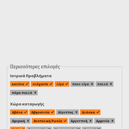
Περισσότερες επιλογές
Ιατρικά Προβλήματα
κανένα
ελάχιστα
λίγα
πολυ λίγα
πολλά
πάρα πολλά
Χώρα καταγωγής
Αβάνα
Αβησσυνία
Αίγυπτος
Αλάσκα
Αμερική
Ανατολική Ρωσία
Αργεντινή
Αρμενία