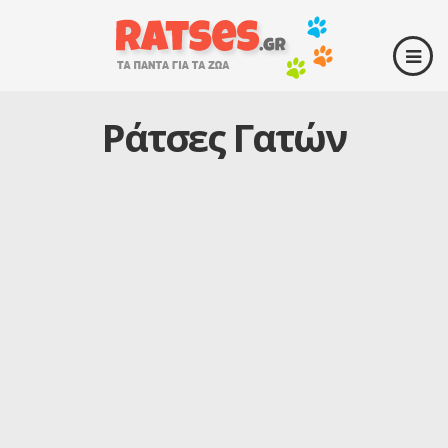
Ράτσες Γατών