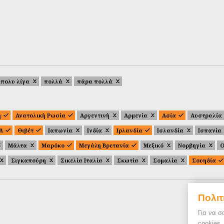
πολυ λίγα
πολλά
πάρα πολλά
ή
Ανατολική Ρωσία
Αργεντινή
Αρμενία
Ασία
Αυστραλία
.Α
Θιβέτ
Ιαπωνία
Ινδία
Ιρλανδία
Ισλανδία
Ισπανία
Μάλτα
Μαρόκο
Μεγάλη Βρετανία
Μεξικό
Νορβηγία
Ο
Σιγκαπούρη
Σικελία Ιταλία
Σκωτία
Σομαλία
Σουηδία
Πολιτ
Για να σ
cookies