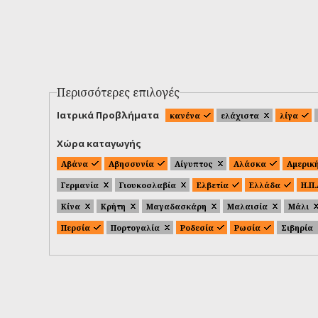
Περισσότερες επιλογές
Ιατρικά Προβλήματα
κανένα
ελάχιστα
λίγα
Χώρα καταγωγής
Αβάνα
Αβησσυνία
Αίγυπτος
Αλάσκα
Αμερικ
Γερμανία
Γιουκοσλαβία
Ελβετία
Ελλάδα
Η.Π
Κίνα
Κρήτη
Μαγαδασκάρη
Μαλαισία
Μάλι
Περσία
Πορτογαλία
Ροδεσία
Ρωσία
Σιβηρία