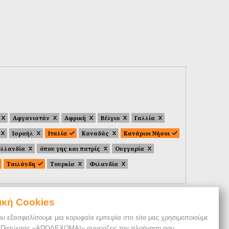
Αφγανιστάν
Αφρική
Βέλγιο
Γαλλία
Ισραήλ
Ιταλία
Καναδάς
Κανάριοι Νήσοι
λλανδία
όπου γης και πατρίς
Ουγγαρία
Ταιλάνδη
Τουρκία
Φιλανδία
ική Cookies
ου εξασφαλίσουμε μια κορυφαία εμπειρία στο site μας χρησιμοποιούμε
. Πατώντας «ΑΠΟΔΕΧΟΜΑΙ» συνεχίζεις την πλοήγηση σου