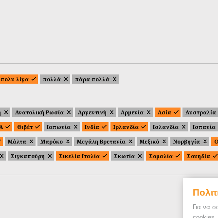
πολυ λίγα
πολλά
πάρα πολλά
ή
Ανατολική Ρωσία
Αργεντινή
Αρμενία
Ασία
Αυστραλία
.Α
Θιβέτ
Ιαπωνία
Ινδία
Ιρλανδία
Ισλανδία
Ισπανία
Μάλτα
Μαρόκο
Μεγάλη Βρετανία
Μεξικό
Νορβηγία
Ο
Σιγκαπούρη
Σικελία Ιταλία
Σκωτία
Σομαλία
Σουηδία
Πολιτ
Για να σ
cookies