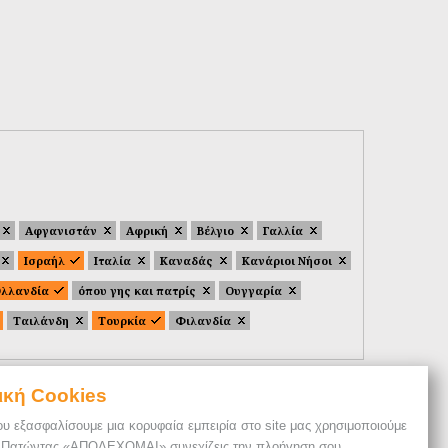
Αφγανιστάν
Αφρική
Βέλγιο
Γαλλία
Ισραήλ
Ιταλία
Καναδάς
Κανάριοι Νήσοι
λλανδία
όπου γης και πατρίς
Ουγγαρία
Ταιλάνδη
Τουρκία
Φιλανδία
ική Cookies
ου εξασφαλίσουμε μια κορυφαία εμπειρία στο site μας χρησιμοποιούμε
. Πατώντας «ΑΠΟΔΕΧΟΜΑΙ» συνεχίζεις την πλοήγηση σου