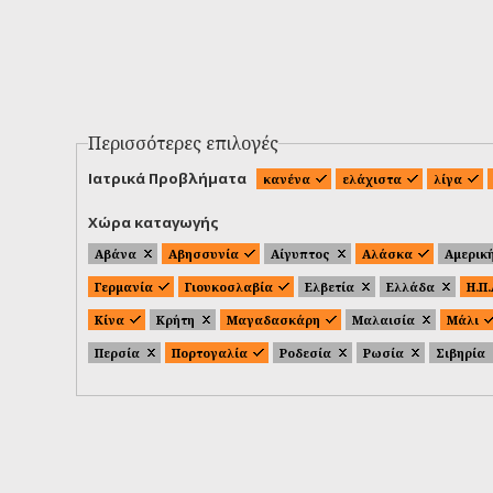
Περισσότερες επιλογές
Ιατρικά Προβλήματα
κανένα
ελάχιστα
λίγα
Χώρα καταγωγής
Αβάνα
Αβησσυνία
Αίγυπτος
Αλάσκα
Αμερικ
Γερμανία
Γιουκοσλαβία
Ελβετία
Ελλάδα
Η.Π
Κίνα
Κρήτη
Μαγαδασκάρη
Μαλαισία
Μάλι
Περσία
Πορτογαλία
Ροδεσία
Ρωσία
Σιβηρία