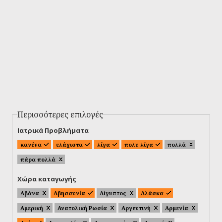
Περισσότερες επιλογές
Ιατρικά Προβλήματα
κανένα
ελάχιστα
λίγα
πολυ λίγα
πολλά
πάρα πολλά
Χώρα καταγωγής
Αβάνα
Αβησσυνία
Αίγυπτος
Αλάσκα
Αμερική
Ανατολική Ρωσία
Αργεντινή
Αρμενία