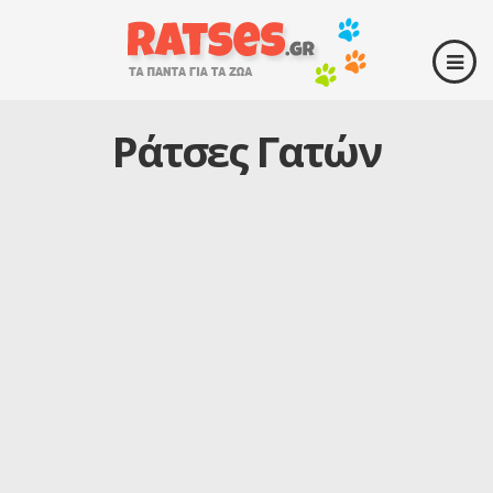
Ράτσες Γατών