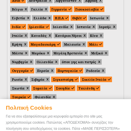
Ασία
Αυστραλία
Αφγανιστάν
Αφρική
Βέλγιο
Γαλλία
Γερμανία
Γιουκοσλαβία
Ελβετία
Ελλάδα
Η.Π.Α
Θιβέτ
Ιαπωνία
Ινδία
Ιρλανδία
Ισλανδία
Ισπανία
Ισραήλ
Ιταλία
Καναδάς
Κανάριοι Νήσοι
Κίνα
Κρήτη
Μαγαδασκάρη
Μαλαισία
Μάλι
Μάλτα
Μαρόκο
Μεγάλη Βρετανία
Μεξικό
Νορβηγία
Ολλανδία
όπου γης και πατρίς
Ουγγαρία
Περσία
Πορτογαλία
Ροδεσία
Ρωσία
Σιβηρία
Σιγκαπούρη
Σικελία Ιταλία
Σκωτία
Σομαλία
Σουηδία
Ταιλάνδη
Τουρκία
Φιλανδία
Πολιτική Cookies
Για να σου εξασφαλίσουμε μια κορυφαία εμπειρία στο site μας
χρησιμοποιούμε cookies. Πατώντας «ΑΠΟΔΕΧΟΜΑΙ» συνεχίζεις την
πλοήγηση σου αποδεχόμενος τα cookies. Πάτα «ΜΑΘΕ ΠΕΡΙΣΣΟΤΕΡΑ»