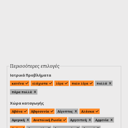
Περισσότερες επιλογές
Ιατρικά Προβλήματα
κανένα
ελάχιστα
λίγα
πολυ λίγα
πολλά
πάρα πολλά
Χώρα καταγωγής
Αβάνα
Αβησσυνία
Αίγυπτος
Αλάσκα
Αμερική
Ανατολική Ρωσία
Αργεντινή
Αρμενία