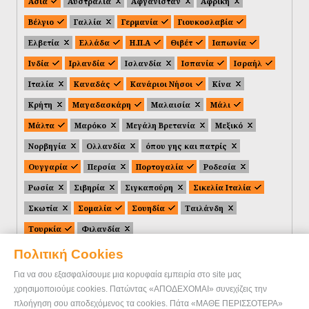
Ασία
Αυστραλία
Αφγανιστάν
Αφρική
Βέλγιο
Γαλλία
Γερμανία
Γιουκοσλαβία
Ελβετία
Ελλάδα
Η.Π.Α
Θιβέτ
Ιαπωνία
Ινδία
Ιρλανδία
Ισλανδία
Ισπανία
Ισραήλ
Ιταλία
Καναδάς
Κανάριοι Νήσοι
Κίνα
Κρήτη
Μαγαδασκάρη
Μαλαισία
Μάλι
Μάλτα
Μαρόκο
Μεγάλη Βρετανία
Μεξικό
Νορβηγία
Ολλανδία
όπου γης και πατρίς
Ουγγαρία
Περσία
Πορτογαλία
Ροδεσία
Ρωσία
Σιβηρία
Σιγκαπούρη
Σικελία Ιταλία
Σκωτία
Σομαλία
Σουηδία
Ταιλάνδη
Τουρκία
Φιλανδία
Πολιτική Cookies
Για να σου εξασφαλίσουμε μια κορυφαία εμπειρία στο site μας
χρησιμοποιούμε cookies. Πατώντας «ΑΠΟΔΕΧΟΜΑΙ» συνεχίζεις την
πλοήγηση σου αποδεχόμενος τα cookies. Πάτα «ΜΑΘΕ ΠΕΡΙΣΣΟΤΕΡΑ»