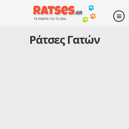
Ράτσες Γατών