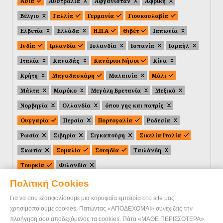
Ασία
Αυστραλία
Αφγανιστάν
Αφρική
Βέλγιο
Γαλλία
Γερμανία
Γιουκοσλαβία
Ελβετία
Ελλάδα
Η.Π.Α
Θιβέτ
Ιαπωνία
Ινδία
Ιρλανδία
Ισλανδία
Ισπανία
Ισραήλ
Ιταλία
Καναδάς
Κανάριοι Νήσοι
Κίνα
Κρήτη
Μαγαδασκάρη
Μαλαισία
Μάλι
Μάλτα
Μαρόκο
Μεγάλη Βρετανία
Μεξικό
Νορβηγία
Ολλανδία
όπου γης και πατρίς
Ουγγαρία
Περσία
Πορτογαλία
Ροδεσία
Ρωσία
Σιβηρία
Σιγκαπούρη
Σικελία Ιταλία
Σκωτία
Σομαλία
Σουηδία
Ταιλάνδη
Τουρκία
Φιλανδία
Πολιτική Cookies
Για να σου εξασφαλίσουμε μια κορυφαία εμπειρία στο site μας
χρησιμοποιούμε cookies. Πατώντας «ΑΠΟΔΕΧΟΜΑΙ» συνεχίζεις την
πλοήγηση σου αποδεχόμενος τα cookies. Πάτα «ΜΑΘΕ ΠΕΡΙΣΣΟΤΕΡΑ»