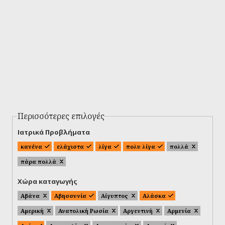
Περισσότερες επιλογές
Ιατρικά Προβλήματα
κανένα
ελάχιστα
λίγα
πολυ λίγα
πολλά
πάρα πολλά
Χώρα καταγωγής
Αβάνα
Αβησσυνία
Αίγυπτος
Αλάσκα
Αμερική
Ανατολική Ρωσία
Αργεντινή
Αρμενία