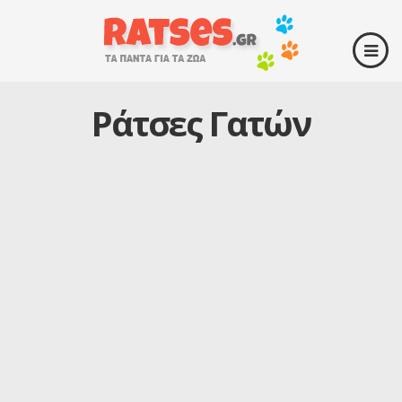
Ράτσες Γατών