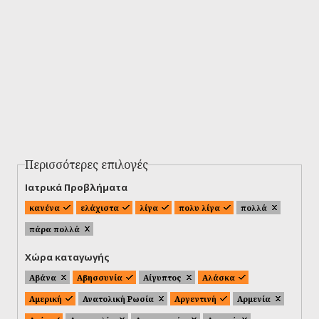
Περισσότερες επιλογές
Ιατρικά Προβλήματα
κανένα
ελάχιστα
λίγα
πολυ λίγα
πολλά
πάρα πολλά
Χώρα καταγωγής
Αβάνα
Αβησσυνία
Αίγυπτος
Αλάσκα
Αμερική
Ανατολική Ρωσία
Αργεντινή
Αρμενία