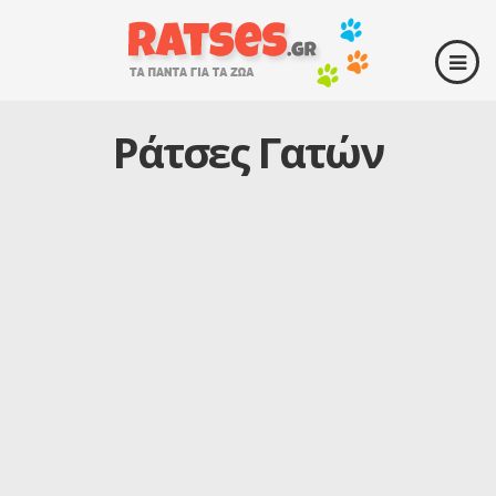
Ράτσες Γατών