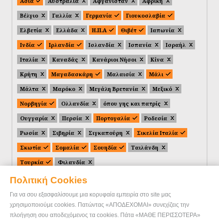
Ασία
Αυστραλία
Αφγανιστάν
Αφρική
Βέλγιο
Γαλλία
Γερμανία
Γιουκοσλαβία
Ελβετία
Ελλάδα
Η.Π.Α
Θιβέτ
Ιαπωνία
Ινδία
Ιρλανδία
Ισλανδία
Ισπανία
Ισραήλ
Ιταλία
Καναδάς
Κανάριοι Νήσοι
Κίνα
Κρήτη
Μαγαδασκάρη
Μαλαισία
Μάλι
Μάλτα
Μαρόκο
Μεγάλη Βρετανία
Μεξικό
Νορβηγία
Ολλανδία
όπου γης και πατρίς
Ουγγαρία
Περσία
Πορτογαλία
Ροδεσία
Ρωσία
Σιβηρία
Σιγκαπούρη
Σικελία Ιταλία
Σκωτία
Σομαλία
Σουηδία
Ταιλάνδη
Τουρκία
Φιλανδία
Πολιτική Cookies
Για να σου εξασφαλίσουμε μια κορυφαία εμπειρία στο site μας
χρησιμοποιούμε cookies. Πατώντας «ΑΠΟΔΕΧΟΜΑΙ» συνεχίζεις την
πλοήγηση σου αποδεχόμενος τα cookies. Πάτα «ΜΑΘΕ ΠΕΡΙΣΣΟΤΕΡΑ»