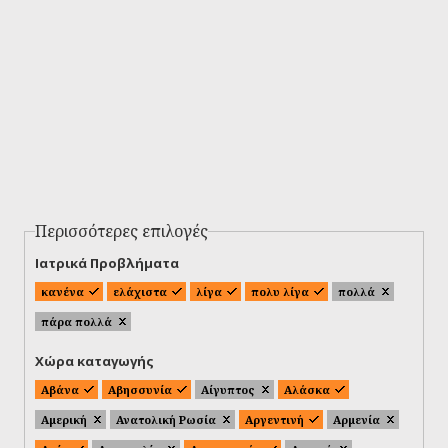
Περισσότερες επιλογές
Ιατρικά Προβλήματα
κανένα
ελάχιστα
λίγα
πολυ λίγα
πολλά
πάρα πολλά
Χώρα καταγωγής
Αβάνα
Αβησσυνία
Αίγυπτος
Αλάσκα
Αμερική
Ανατολική Ρωσία
Αργεντινή
Αρμενία