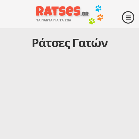
Ράτσες Γατών