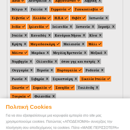
Ασία
Αυστραλία
Αφγανιστάν
Αφρική
Βέλγιο
Γαλλία
Γερμανία
Γιουκοσλαβία
Ελβετία
Ελλάδα
Η.Π.Α
Θιβέτ
Ιαπωνία
Ινδία
Ιρλανδία
Ισλανδία
Ισπανία
Ισραήλ
Ιταλία
Καναδάς
Κανάριοι Νήσοι
Κίνα
Κρήτη
Μαγαδασκάρη
Μαλαισία
Μάλι
Μάλτα
Μαρόκο
Μεγάλη Βρετανία
Μεξικό
Νορβηγία
Ολλανδία
όπου γης και πατρίς
Ουγγαρία
Περσία
Πορτογαλία
Ροδεσία
Ρωσία
Σιβηρία
Σιγκαπούρη
Σικελία Ιταλία
Σκωτία
Σομαλία
Σουηδία
Ταιλάνδη
Τουρκία
Φιλανδία
Πολιτική Cookies
Για να σου εξασφαλίσουμε μια κορυφαία εμπειρία στο site μας
χρησιμοποιούμε cookies. Πατώντας «ΑΠΟΔΕΧΟΜΑΙ» συνεχίζεις την
πλοήγηση σου αποδεχόμενος τα cookies. Πάτα «ΜΑΘΕ ΠΕΡΙΣΣΟΤΕΡΑ»