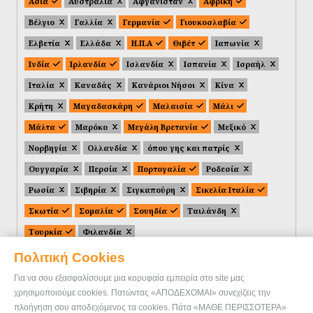
Ασία
Αυστραλία
Αφγανιστάν
Αφρική
Βέλγιο
Γαλλία
Γερμανία
Γιουκοσλαβία
Ελβετία
Ελλάδα
Η.Π.Α
Θιβέτ
Ιαπωνία
Ινδία
Ιρλανδία
Ισλανδία
Ισπανία
Ισραήλ
Ιταλία
Καναδάς
Κανάριοι Νήσοι
Κίνα
Κρήτη
Μαγαδασκάρη
Μαλαισία
Μάλι
Μάλτα
Μαρόκο
Μεγάλη Βρετανία
Μεξικό
Νορβηγία
Ολλανδία
όπου γης και πατρίς
Ουγγαρία
Περσία
Πορτογαλία
Ροδεσία
Ρωσία
Σιβηρία
Σιγκαπούρη
Σικελία Ιταλία
Σκωτία
Σομαλία
Σουηδία
Ταιλάνδη
Τουρκία
Φιλανδία
Πολιτική Cookies
Για να σου εξασφαλίσουμε μια κορυφαία εμπειρία στο site μας
χρησιμοποιούμε cookies. Πατώντας «ΑΠΟΔΕΧΟΜΑΙ» συνεχίζεις την
πλοήγηση σου αποδεχόμενος τα cookies. Πάτα «ΜΑΘΕ ΠΕΡΙΣΣΟΤΕΡΑ»