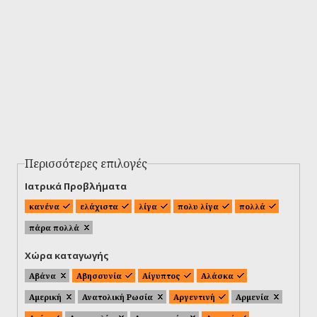
Περισσότερες επιλογές
Ιατρικά Προβλήματα
κανένα
ελάχιστα
λίγα
πολυ λίγα
πολλά
πάρα πολλά
Χώρα καταγωγής
Αβάνα
Αβησσυνία
Αίγυπτος
Αλάσκα
Αμερική
Ανατολική Ρωσία
Αργεντινή
Αρμενία