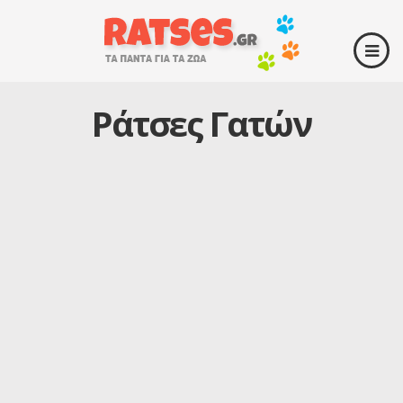
Ράτσες Γατών