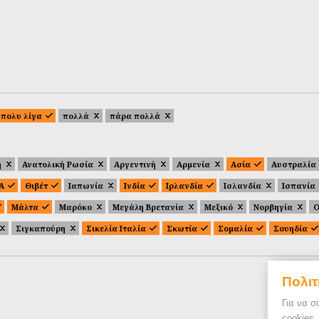
πολυ λίγα
πολλά
πάρα πολλά
ή
Ανατολική Ρωσία
Αργεντινή
Αρμενία
Ασία
Αυστραλία
.Α
Θιβέτ
Ιαπωνία
Ινδία
Ιρλανδία
Ισλανδία
Ισπανία
Μάλτα
Μαρόκο
Μεγάλη Βρετανία
Μεξικό
Νορβηγία
Ο
Σιγκαπούρη
Σικελία Ιταλία
Σκωτία
Σομαλία
Σουηδία
Πολιτ
Για να σ
cookies