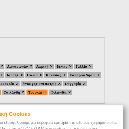
Αφγανιστάν
Αφρική
Βέλγιο
Γαλλία
Ισραήλ
Ιταλία
Καναδάς
Κανάριοι Νήσοι
λλανδία
όπου γης και πατρίς
Ουγγαρία
Ταιλάνδη
Τουρκία
Φιλανδία
ική Cookies
ου εξασφαλίσουμε μια κορυφαία εμπειρία στο site μας χρησιμοποιούμε
. Πατώντας «ΑΠΟΔΕΧΟΜΑΙ» συνεχίζεις την πλοήγηση σου