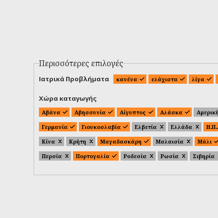
Περισσότερες επιλογές
Ιατρικά Προβλήματα
κανένα
ελάχιστα
λίγα
Χώρα καταγωγής
Αβάνα
Αβησσυνία
Αίγυπτος
Αλάσκα
Αμερικ
Γερμανία
Γιουκοσλαβία
Ελβετία
Ελλάδα
Η.Π
Κίνα
Κρήτη
Μαγαδασκάρη
Μαλαισία
Μάλι
Περσία
Πορτογαλία
Ροδεσία
Ρωσία
Σιβηρία